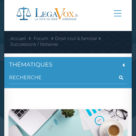
Accueil
Forum
Droit civil & familial
Successions / Notaires
THÉMATIQUES