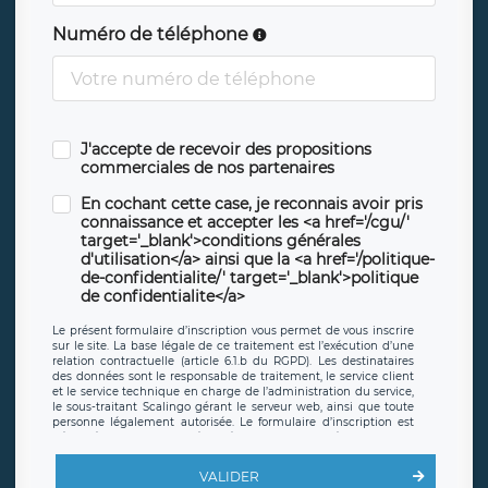
Numéro de téléphone
J'accepte de recevoir des propositions
commerciales de nos partenaires
En cochant cette case, je reconnais avoir pris
connaissance et accepter les <a href='/cgu/'
target='_blank'>conditions générales
d'utilisation</a> ainsi que la <a href='/politique-
de-confidentialite/' target='_blank'>politique
de confidentialite</a>
Le présent formulaire d’inscription vous permet de vous inscrire
sur le site. La base légale de ce traitement est l’exécution d’une
relation contractuelle (article 6.1.b du RGPD). Les destinataires
des données sont le responsable de traitement, le service client
et le service technique en charge de l’administration du service,
le sous-traitant Scalingo gérant le serveur web, ainsi que toute
personne légalement autorisée. Le formulaire d’inscription est
hébergé sur un serveur hébergé par Scalingo, basé en France et
offrant des
clauses de protection conformes au RGPD
. Les
données collectées sont conservées jusqu’à ce que l’Internaute
VALIDER
en sollicite la suppression, étant entendu que vous pouvez