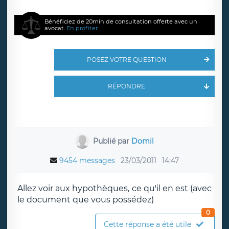
Bénéficiez de 20min de consultation offerte avec un
avocat.
En profiter
POSEZ VOTRE QUESTION
RÉPONDRE
Publié par
Domil
9454 messages
23/03/2011
14:47
Allez voir aux hypothèques, ce qu'il en est (avec
le document que vous possédez)
0
Cette réponse a été utile