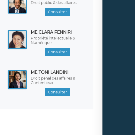
Droit public & des affaires
Consulter
ME CLARA FENNIRI
Propriété intellectuelle &
Numérique
Consulter
ME TONI LANDINI
Droit pénal des affaires &
Contentieux
Consulter