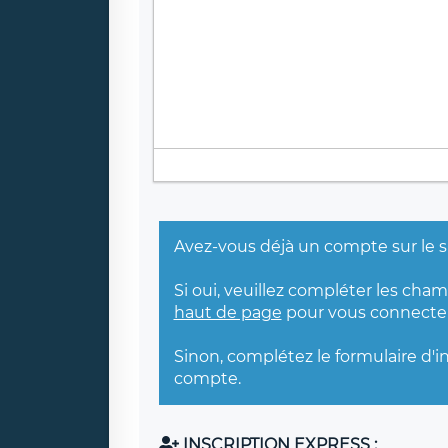
Avez-vous déjà un compte sur le s
Si oui, veuillez compléter les cha
haut de page
pour vous connecter
Sinon, complétez le formulaire d'i
compte.
INSCRIPTION EXPRESS :