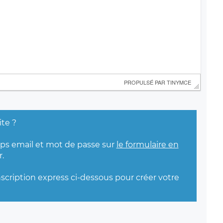
 PROPULSÉ PAR 
TINYMCE
ite ?
mps email et mot de passe sur
le formulaire en
.
nscription express ci-dessous pour créer votre