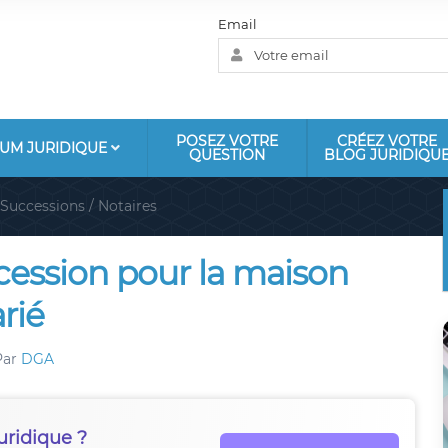
Email
POSEZ VOTRE
CRÉEZ VOTRE
UM JURIDIQUE
QUESTION
BLOG JURIDIQU
Successions / Notaires
cession pour la maison
rié
Par
DGA
uridique ?