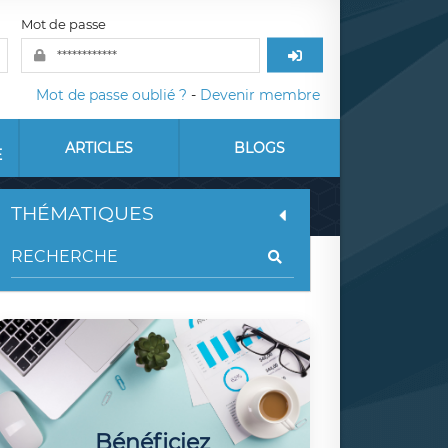
Mot de passe
Mot de passe oublié ?
-
Devenir membre
ARTICLES
BLOGS
E
THÉMATIQUES
Bénéficiez