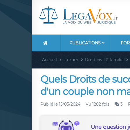
PUBLICATIONS
FOR
Accueil
Forum
Droit civil & familial
Quels Droits de suc
d'un couple non ma
Publié le
15/05/2024
Vu 1282 fois
3
Une question j