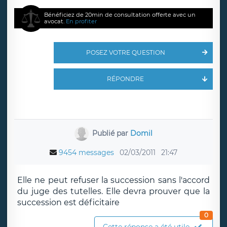
Bénéficiez de 20min de consultation offerte avec un
avocat.
En profiter
POSEZ VOTRE QUESTION
RÉPONDRE
Publié par
Domil
9454 messages
02/03/2011
21:47
Elle ne peut refuser la succession sans l'accord
du juge des tutelles. Elle devra prouver que la
succession est déficitaire
0