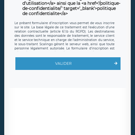
d'utilisation</a> ainsi que la <a href='/politique-
de-confidentialite/' target='_blank'>politique
de confidentialite</a>
Le présent formulaire d’inscription vous permet de vous inscrire
sur le site. La base légale de ce traitement est l’exécution d’une
relation contractuelle (article 6.1.b du RGPD). Les destinataires
des données sont le responsable de traitement, le service client
et le service technique en charge de l’administration du service,
le sous-traitant Scalingo gérant le serveur web, ainsi que toute
personne légalement autorisée. Le formulaire d’inscription est
hébergé sur un serveur hébergé par Scalingo, basé en France et
offrant des
clauses de protection conformes au RGPD
. Les
données collectées sont conservées jusqu’à ce que l’Internaute
VALIDER
en sollicite la suppression, étant entendu que vous pouvez
demander la suppression de vos données et retirer votre
consentement à tout moment. Vous disposez également d’un
droit d’accès, de rectification ou de limitation du traitement
relatif à vos données à caractère personnel, ainsi que d’un droit à
la portabilité de vos données. Vous pouvez exercer ces droits
auprès du délégué à la protection des données de LÉGAVOX qui
exerce au siège social de LÉGAVOX et est joignable à l’adresse
mail suivante : donneespersonnelles@legavox.fr. Le responsable
de traitement est la société LÉGAVOX, sis 9 rue Léopold Sédar
Senghor, joignable à l’adresse mail :
responsabledetraitement@legavox.fr. Vous avez également le
droit d’introduire une réclamation auprès d’une autorité de
contrôle.