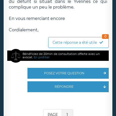
du défunt si situait dans le Yvelines ce qui
complique un peu le problème.
En vous remerciant encore
Cordialement,
0
Cette réponse a été utile
Bénéficiez de 20min de consultation offerte avec un
avocat.
En profiter
POSEZ VOTRE QUESTION
RÉPONDRE
PAGE
1