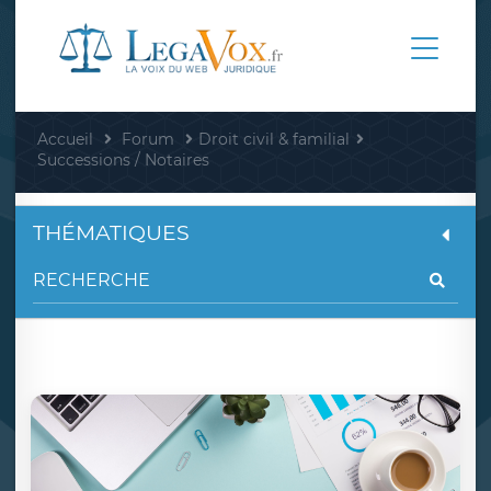
Accueil
Forum
Droit civil & familial
Successions / Notaires
THÉMATIQUES