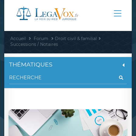
Accueil
Forum
Droit civil & familial
Successions / Notaires
THÉMATIQUES