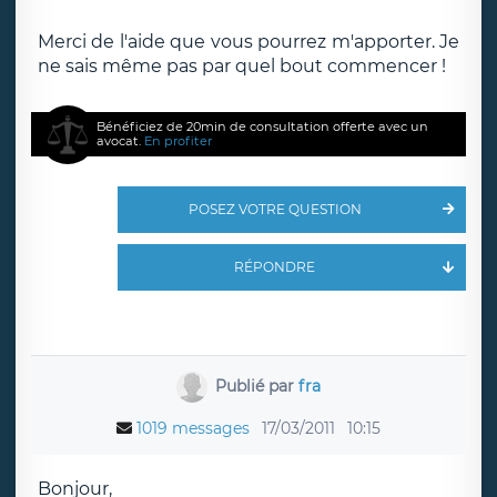
Merci de l'aide que vous pourrez m'apporter. Je
ne sais même pas par quel bout commencer !
Bénéficiez de 20min de consultation offerte avec un
avocat.
En profiter
POSEZ VOTRE QUESTION
RÉPONDRE
Publié par
fra
1019 messages
17/03/2011
10:15
Bonjour,