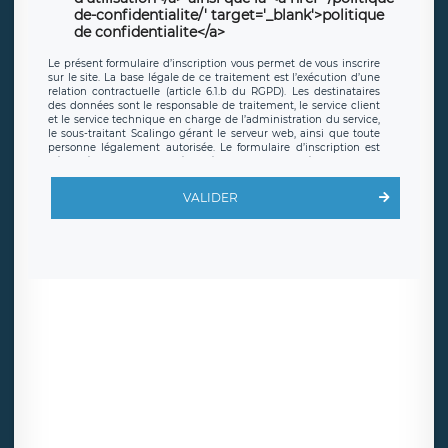
de-confidentialite/' target='_blank'>politique
de confidentialite</a>
Le présent formulaire d’inscription vous permet de vous inscrire
sur le site. La base légale de ce traitement est l’exécution d’une
relation contractuelle (article 6.1.b du RGPD). Les destinataires
des données sont le responsable de traitement, le service client
et le service technique en charge de l’administration du service,
le sous-traitant Scalingo gérant le serveur web, ainsi que toute
personne légalement autorisée. Le formulaire d’inscription est
hébergé sur un serveur hébergé par Scalingo, basé en France et
offrant des
clauses de protection conformes au RGPD
. Les
données collectées sont conservées jusqu’à ce que l’Internaute
VALIDER
en sollicite la suppression, étant entendu que vous pouvez
demander la suppression de vos données et retirer votre
consentement à tout moment. Vous disposez également d’un
droit d’accès, de rectification ou de limitation du traitement
relatif à vos données à caractère personnel, ainsi que d’un droit à
la portabilité de vos données. Vous pouvez exercer ces droits
auprès du délégué à la protection des données de LÉGAVOX qui
exerce au siège social de LÉGAVOX et est joignable à l’adresse
mail suivante : donneespersonnelles@legavox.fr. Le responsable
de traitement est la société LÉGAVOX, sis 9 rue Léopold Sédar
Senghor, joignable à l’adresse mail :
responsabledetraitement@legavox.fr. Vous avez également le
droit d’introduire une réclamation auprès d’une autorité de
contrôle.