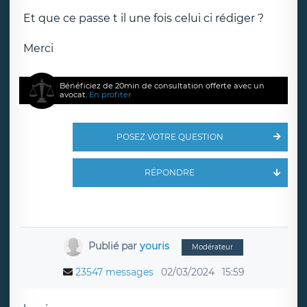
Et que ce passe t il une fois celui ci rédiger ?
Merci
Bénéficiez de 20min de consultation offerte avec un
avocat.
En profiter
POSEZ VOTRE QUESTION
RÉPONDRE
Publié par
youris
Modérateur
23547 messages
02/03/2024
15:59