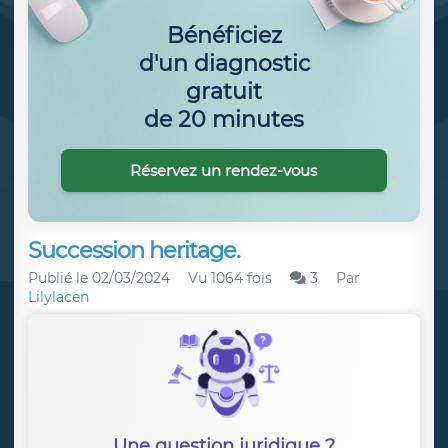
Bénéficiez
d'un diagnostic
gratuit
de 20 minutes
Réservez un rendez-vous
Succession heritage.
Publié le
02/03/2024
Vu 1064 fois
3
Par
Lilylacen
Une question juridique ?