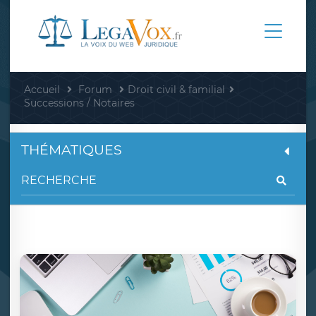
Accueil
Forum
Droit civil & familial
Successions / Notaires
THÉMATIQUES