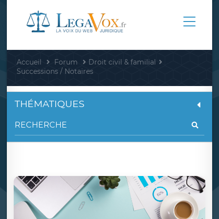
Accueil
Forum
Droit civil & familial
Successions / Notaires
THÉMATIQUES