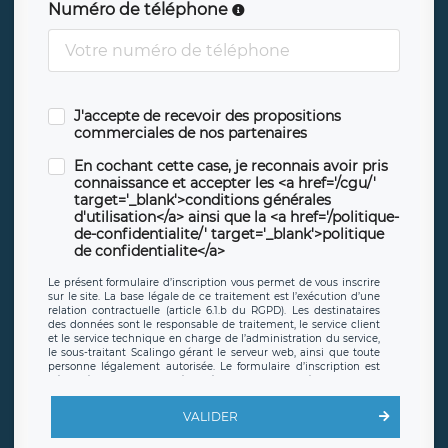
Numéro de téléphone
J'accepte de recevoir des propositions
commerciales de nos partenaires
En cochant cette case, je reconnais avoir pris
connaissance et accepter les <a href='/cgu/'
target='_blank'>conditions générales
d'utilisation</a> ainsi que la <a href='/politique-
de-confidentialite/' target='_blank'>politique
de confidentialite</a>
Le présent formulaire d’inscription vous permet de vous inscrire
sur le site. La base légale de ce traitement est l’exécution d’une
relation contractuelle (article 6.1.b du RGPD). Les destinataires
des données sont le responsable de traitement, le service client
et le service technique en charge de l’administration du service,
le sous-traitant Scalingo gérant le serveur web, ainsi que toute
personne légalement autorisée. Le formulaire d’inscription est
hébergé sur un serveur hébergé par Scalingo, basé en France et
offrant des
clauses de protection conformes au RGPD
. Les
données collectées sont conservées jusqu’à ce que l’Internaute
VALIDER
en sollicite la suppression, étant entendu que vous pouvez
demander la suppression de vos données et retirer votre