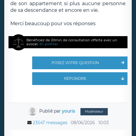
de son appartement si plus aucune personne
de sa descendance et encore en vie.
Merci beaucoup pour vos réponses
Bénéficiez de 20min de consultation offerte avec un
avocat.
En profiter
POSEZ VOTRE QUESTION
RÉPONDRE
Publié par
youris
Modérateur
23547 messages
08/06/2026
10:03