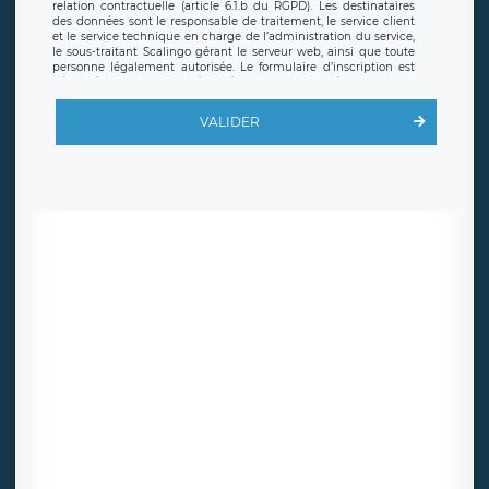
relation contractuelle (article 6.1.b du RGPD). Les destinataires
des données sont le responsable de traitement, le service client
et le service technique en charge de l’administration du service,
le sous-traitant Scalingo gérant le serveur web, ainsi que toute
personne légalement autorisée. Le formulaire d’inscription est
hébergé sur un serveur hébergé par Scalingo, basé en France et
offrant des
clauses de protection conformes au RGPD
. Les
données collectées sont conservées jusqu’à ce que l’Internaute
VALIDER
en sollicite la suppression, étant entendu que vous pouvez
demander la suppression de vos données et retirer votre
consentement à tout moment. Vous disposez également d’un
droit d’accès, de rectification ou de limitation du traitement
relatif à vos données à caractère personnel, ainsi que d’un droit à
la portabilité de vos données. Vous pouvez exercer ces droits
auprès du délégué à la protection des données de LÉGAVOX qui
exerce au siège social de LÉGAVOX et est joignable à l’adresse
mail suivante : donneespersonnelles@legavox.fr. Le responsable
de traitement est la société LÉGAVOX, sis 9 rue Léopold Sédar
Senghor, joignable à l’adresse mail :
responsabledetraitement@legavox.fr. Vous avez également le
droit d’introduire une réclamation auprès d’une autorité de
contrôle.