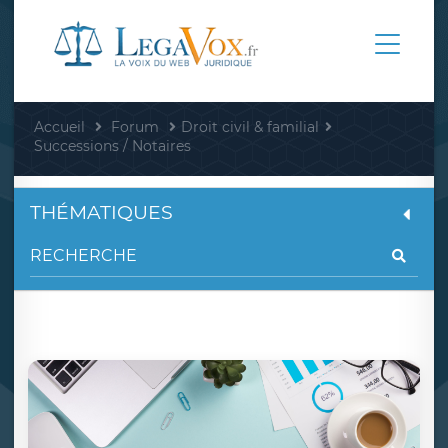
Accueil
Forum
Droit civil & familial
Successions / Notaires
THÉMATIQUES