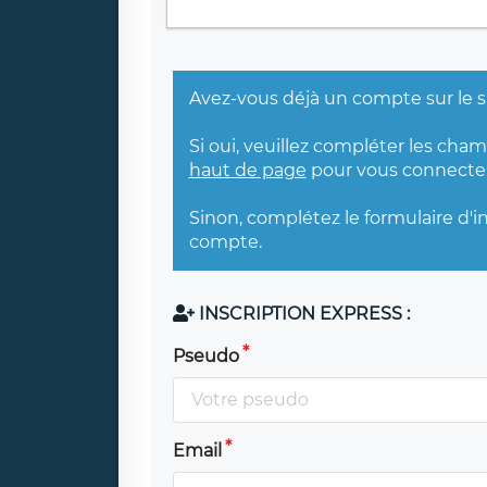
Avez-vous déjà un compte sur le s
Si oui, veuillez compléter les cha
haut de page
pour vous connecter
Sinon, complétez le formulaire d'i
compte.
INSCRIPTION EXPRESS :
Pseudo
Email