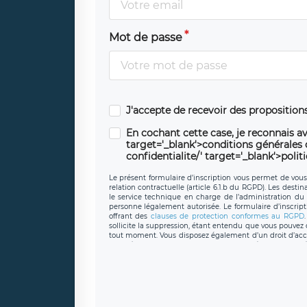
Mot de passe
J'accepte de recevoir des propositio
En cochant cette case, je reconnais av
target='_blank'>conditions générales d'
confidentialite/' target='_blank'>polit
Le présent formulaire d’inscription vous permet de vous i
relation contractuelle (article 6.1.b du RGPD). Les desti
le service technique en charge de l’administration du s
personne légalement autorisée. Le formulaire d’inscrip
offrant des
clauses de protection conformes au RGPD
sollicite la suppression, étant entendu que vous pouve
tout moment. Vous disposez également d’un droit d’accès
caractère personnel, ainsi que d’un droit à la portabil
protection des données de LÉGAVOX qui exerce au si
donneespersonnelles@legavox.fr. Le responsable de 
joignable à l’adresse mail : responsabledetraitement@
auprès d’une autorité de contrôle.