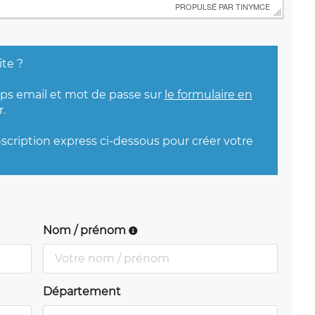
 PROPULSÉ PAR 
TINYMCE
ite ?
mps email et mot de passe sur
le formulaire en
.
nscription express ci-dessous pour créer votre
Nom / prénom
Département