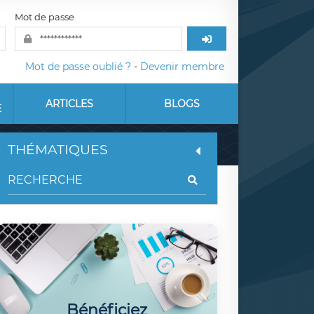
Mot de passe
Mot de passe oublié ?
-
Devenir membre
ARTICLES
BLOGS
E
THÉMATIQUES
Bénéficiez