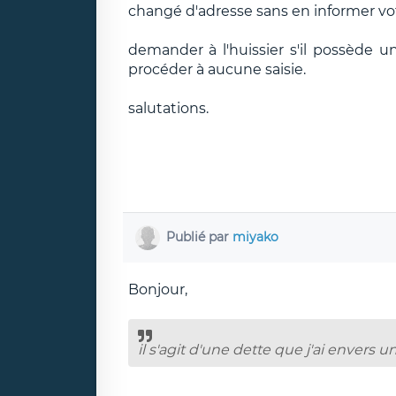
changé d'adresse sans en informer vot
demander à l'huissier s'il possède un
procéder à aucune saisie.
salutations.
Publié par
miyako
Bonjour,
il s'agit d'une dette que j'ai envers 