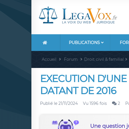
PUBLICATIONS
FOR
Accueil
Forum
Droit civil & familial
EXECUTION D'UNE 
DATANT DE 2016
Publié le
21/11/2024
Vu 1596 fois
2
P
Une question j