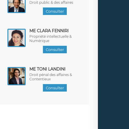
Droit public & des affaires
Consulter
ME CLARA FENNIRI
Propriété intellectuelle &
Numérique
Consulter
ME TONI LANDINI
Droit pénal des affaires &
Contentieux
Consulter