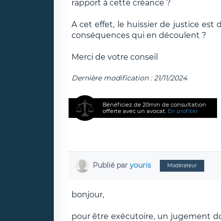
rapport à cette créance ?
A cet effet, le huissier de justice e
conséquences qui en découlent ?
Merci de votre conseil
Dernière modification : 21/11/2024
Bénéficiez de 20min de consultation
offerte avec un avocat.
En profiter
Publié par
youris
Modérateur
bonjour,
pour être exécutoire, un jugement doit