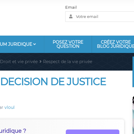
Email
POSEZ VOTRE
CRÉEZ VOTRE
UM JURIDIQUE
QUESTION
BLOG JURIDIQU
Droit et vie privée
Respect de la vie privée
DECISION DE JUSTICE
ar
vloul
uridique ?