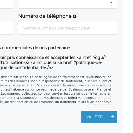
Numéro de téléphone
ns commerciales de nos partenaires
oir pris connaissance et accepter les <a href='/cgu/'
utilisation</a> ainsi que la <a href='/politique-de-
ique de confidentialite</a>
nscrire sur le site. La base légale de ce traitement est l’exécution d’une
nataires des données sont le responsable de traitement, le service client et
ervice, le sous-traitant Scalingo gérant le serveur web, ainsi que toute
tion est hébergé sur un serveur hébergé par Scalingo, basé en France et
. Les données collectées sont conservées jusqu’à ce que l’Internaute en
z demander la suppression de vos données et retirer votre consentement à
, de rectification ou de limitation du traitement relatif à vos données à
ité de vos données. Vous pouvez exercer ces droits auprès du délégué à la
ège social de LÉGAVOX et est joignable à l’adresse mail suivante :
traitement est la société LÉGAVOX, sis 9 rue Léopold Sédar Senghor,
VALIDER
legavox.fr. Vous avez également le droit d’introduire une réclamation