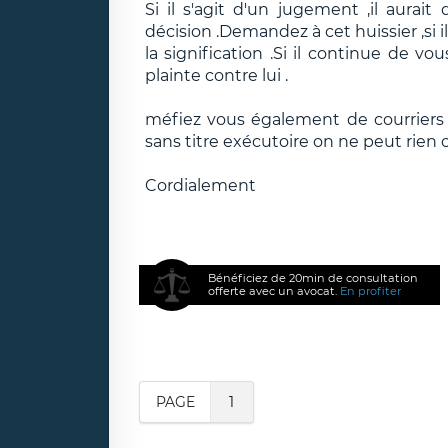
Si il s'agit d'un jugement ,il aurait
décision .Demandez à cet huissier ,si il
la signification .Si il continue de v
plainte contre lui .
méfiez vous également de courriers
sans titre exécutoire on ne peut rien 
Cordialement
Bénéficiez de 20min de consultation
offerte avec un avocat.
En profiter
PAGE
1