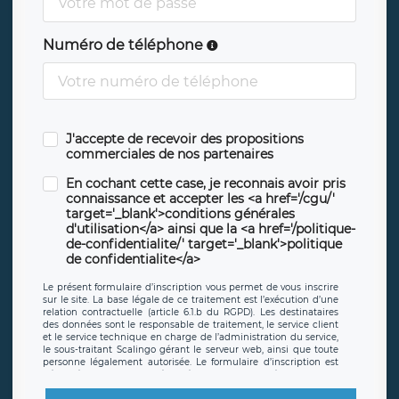
Numéro de téléphone
J'accepte de recevoir des propositions
commerciales de nos partenaires
En cochant cette case, je reconnais avoir pris
connaissance et accepter les <a href='/cgu/'
target='_blank'>conditions générales
d'utilisation</a> ainsi que la <a href='/politique-
de-confidentialite/' target='_blank'>politique
de confidentialite</a>
Le présent formulaire d’inscription vous permet de vous inscrire
sur le site. La base légale de ce traitement est l’exécution d’une
relation contractuelle (article 6.1.b du RGPD). Les destinataires
des données sont le responsable de traitement, le service client
et le service technique en charge de l’administration du service,
le sous-traitant Scalingo gérant le serveur web, ainsi que toute
personne légalement autorisée. Le formulaire d’inscription est
hébergé sur un serveur hébergé par Scalingo, basé en France et
offrant des
clauses de protection conformes au RGPD
. Les