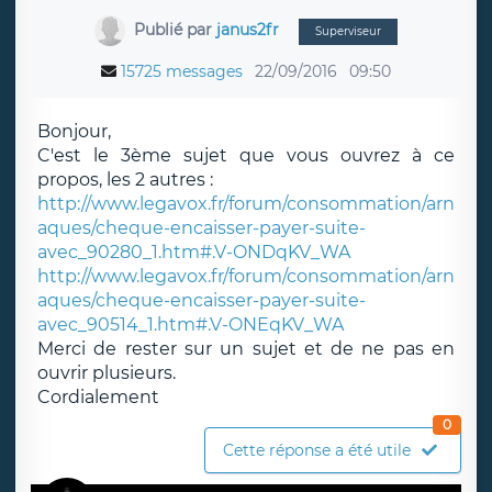
Publié par
janus2fr
Superviseur
15725 messages
22/09/2016
09:50
Bonjour,
C'est le 3ème sujet que vous ouvrez à ce
propos, les 2 autres :
http://www.legavox.fr/forum/consommation/arn
aques/cheque-encaisser-payer-suite-
avec_90280_1.htm#.V-ONDqKV_WA
http://www.legavox.fr/forum/consommation/arn
aques/cheque-encaisser-payer-suite-
avec_90514_1.htm#.V-ONEqKV_WA
Merci de rester sur un sujet et de ne pas en
ouvrir plusieurs.
Cordialement
0
Cette réponse a été utile