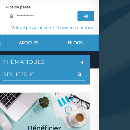
Mot de passe
Mot de passe oublié ?
-
Devenir membre
ARTICLES
BLOGS
E
THÉMATIQUES
Bénéficiez