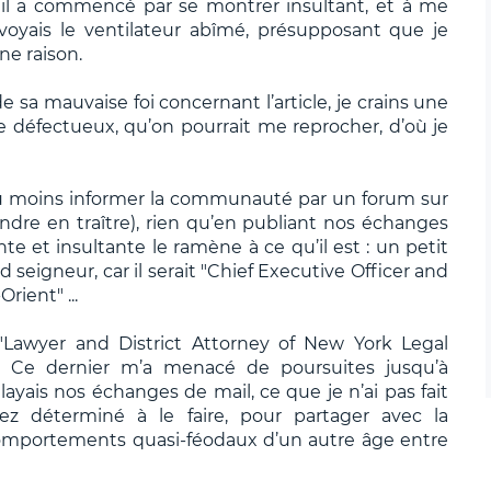
, il a commencé par se montrer insultant, et à me
nvoyais le ventilateur abîmé, présupposant que je
ne raison.
 sa mauvaise foi concernant l’article, je crains une
le défectueux, qu’on pourrait me reprocher, d’où je
s au moins informer la communauté par un forum sur
dre en traître), rien qu’en publiant nos échanges
te et insultante le ramène à ce qu’il est : un petit
seigneur, car il serait "Chief Executive Officer and
rient" ...
 "Lawyer and District Attorney of New York Legal
". Ce dernier m’a menacé de poursuites jusqu’à
ayais nos échanges de mail, ce que je n’ai pas fait
z déterminé à le faire, pour partager avec la
mportements quasi-féodaux d’un autre âge entre