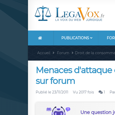
PUBLICATIONS
FOR
Accueil
Forum
Droit de la consomma
Menaces d'attaque e
sur forum
Publié le
23/11/2011
Vu 2017 fois
1
Pa
Une question j