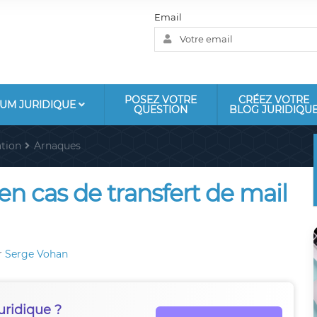
Email
POSEZ VOTRE
CRÉEZ VOTRE
UM JURIDIQUE
QUESTION
BLOG JURIDIQU
tion
Arnaques
n cas de transfert de mail
r
Serge Vohan
uridique ?