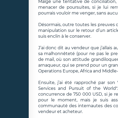
Malgé une tentative de conciliation
menacer de poursuites, si je lui re
pourrais vouloir me venger, sans aucu
Désormais, outre toutes les preuves de
manipulation sur le retour d’un artic
suis enclin à le conserver.
J’ai donc dit au vendeur que j’allai
sa malhonnêteté (pour ne pas le pren
de mail, où son attitude grandiloquen
arnaqueur, qui se prend pour un grand 
Operations Europe, Africa and Middle-O
Ensuite, j’ai été rapproché par son
Services and Pursuit of the World
concurrence de 750 000 USD, si je rel
pour le moment, mais je suis asse
communauté des internautes des co
vendeur et acheteur.