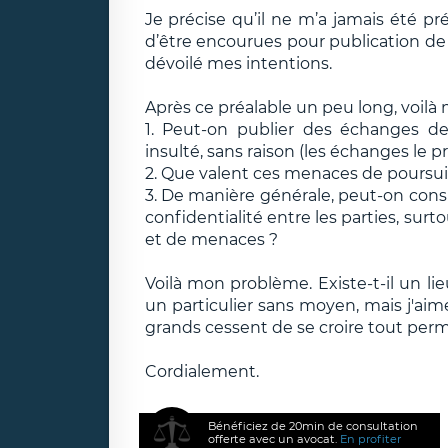
Je précise qu’il ne m’a jamais été pr
d’être encourues pour publication de n
dévoilé mes intentions.
Après ce préalable un peu long, voilà 
1. Peut-on publier des échanges de
insulté, sans raison (les échanges le p
2. Que valent ces menaces de poursui
3. De manière générale, peut-on consi
confidentialité entre les parties, surt
et de menaces ?
Voilà mon problème. Existe-t-il un lie
un particulier sans moyen, mais j'aime
grands cessent de se croire tout perm
Cordialement.
Bénéficiez de 20min de consultation
offerte avec un avocat.
En profiter