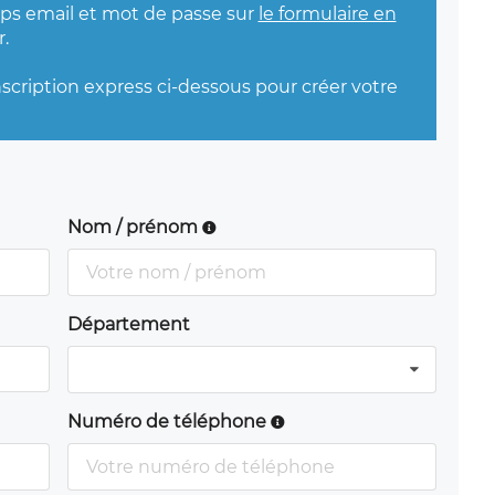
mps email et mot de passe sur
le formulaire en
.
nscription express ci-dessous pour créer votre
Nom / prénom
Département
Numéro de téléphone