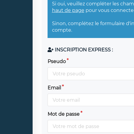
Si oui, veuillez compléter les cha
haut de page
pour vous connecter
Sinon, complétez le formulaire d'i
compte.
INSCRIPTION EXPRESS :
Pseudo
Email
Mot de passe