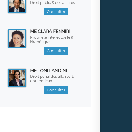
Droit public & des affaires
Consulter
ME CLARA FENNIRI
Propriété intellectuelle &
Numérique
Consulter
ME TONI LANDINI
Droit pénal des affaires &
Contentieux
Consulter