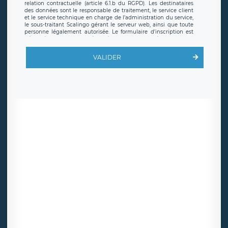
relation contractuelle (article 6.1.b du RGPD). Les destinataires
des données sont le responsable de traitement, le service client
et le service technique en charge de l’administration du service,
le sous-traitant Scalingo gérant le serveur web, ainsi que toute
personne légalement autorisée. Le formulaire d’inscription est
hébergé sur un serveur hébergé par Scalingo, basé en France et
offrant des
clauses de protection conformes au RGPD
. Les
données collectées sont conservées jusqu’à ce que l’Internaute
VALIDER
en sollicite la suppression, étant entendu que vous pouvez
demander la suppression de vos données et retirer votre
consentement à tout moment. Vous disposez également d’un
droit d’accès, de rectification ou de limitation du traitement
relatif à vos données à caractère personnel, ainsi que d’un droit à
la portabilité de vos données. Vous pouvez exercer ces droits
auprès du délégué à la protection des données de LÉGAVOX qui
exerce au siège social de LÉGAVOX et est joignable à l’adresse
mail suivante : donneespersonnelles@legavox.fr. Le responsable
de traitement est la société LÉGAVOX, sis 9 rue Léopold Sédar
Senghor, joignable à l’adresse mail :
responsabledetraitement@legavox.fr. Vous avez également le
droit d’introduire une réclamation auprès d’une autorité de
contrôle.