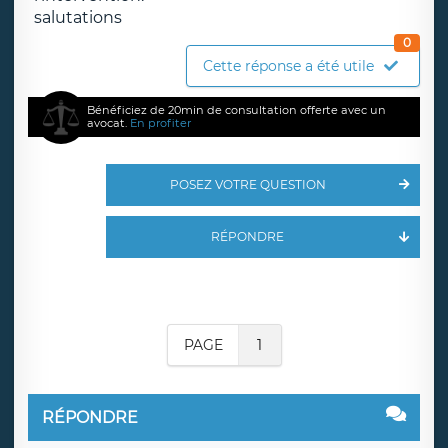
salutations
0
Cette réponse a été utile
Bénéficiez de 20min de consultation offerte avec un
avocat.
En profiter
POSEZ VOTRE QUESTION
RÉPONDRE
PAGE
1
RÉPONDRE