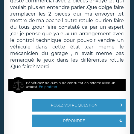
geste commercial avec 2 pieces envoyé ,et qui
voulait plus en entendre parler .Que doige faire
,remplacer les 2 pieces qui ma envoyer ,et
mettre de ma poche l autre rotule ,ou rien faire
du tous ,pour faire constaté ca par un espert
,car je pense que ya eux un arrangement avec
le control technique pour pouvoir vendre un
véhicule dans cette état ,car meme le
mécanicien du garage , n avait meme pas
remarqué le jeux dans les différentes rotule
.Que faire? Merci
Bénéficiez de 20min de consultation offerte avec un
avocat.
En profiter
POSEZ VOTRE QUESTION
RÉPONDRE