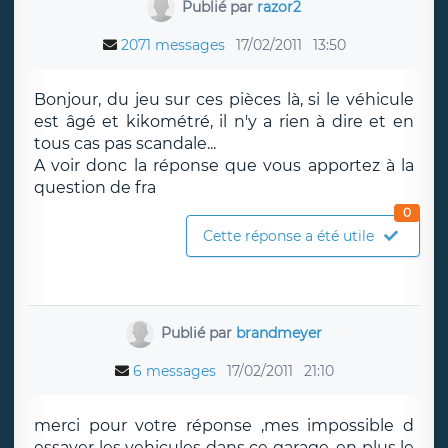
Publié par
razor2
2071 messages
17/02/2011
13:50
Bonjour, du jeu sur ces pièces là, si le véhicule
est âgé et kikométré, il n'y a rien à dire et en
tous cas pas scandale...
A voir donc la réponse que vous apportez à la
question de fra
0
Cette réponse a été utile
Publié par
brandmeyer
6 messages
17/02/2011
21:10
merci pour votre réponse ,mes impossible d
essayer les vehicules dans ce garage ,en plus le