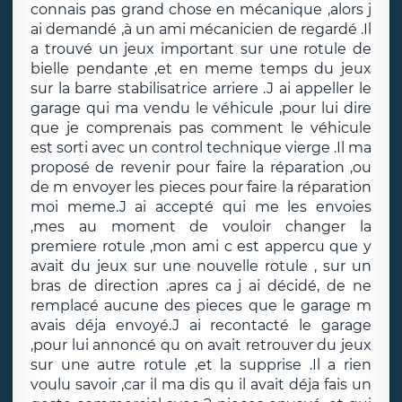
connais pas grand chose en mécanique ,alors j
ai demandé ,à un ami mécanicien de regardé .Il
a trouvé un jeux important sur une rotule de
bielle pendante ,et en meme temps du jeux
sur la barre stabilisatrice arriere .J ai appeller le
garage qui ma vendu le véhicule ,pour lui dire
que je comprenais pas comment le véhicule
est sorti avec un control technique vierge .Il ma
proposé de revenir pour faire la réparation ,ou
de m envoyer les pieces pour faire la réparation
moi meme.J ai accepté qui me les envoies
,mes au moment de vouloir changer la
premiere rotule ,mon ami c est appercu que y
avait du jeux sur une nouvelle rotule , sur un
bras de direction .apres ca j ai décidé, de ne
remplacé aucune des pieces que le garage m
avais déja envoyé.J ai recontacté le garage
,pour lui annoncé qu on avait retrouver du jeux
sur une autre rotule ,et la supprise .Il a rien
voulu savoir ,car il ma dis qu il avait déja fais un