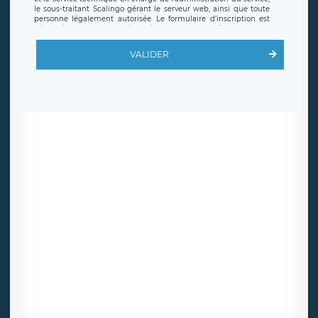
le sous-traitant Scalingo gérant le serveur web, ainsi que toute
personne légalement autorisée. Le formulaire d’inscription est
hébergé sur un serveur hébergé par Scalingo, basé en France et
offrant des
clauses de protection conformes au RGPD
. Les
données collectées sont conservées jusqu’à ce que l’Internaute
VALIDER
en sollicite la suppression, étant entendu que vous pouvez
demander la suppression de vos données et retirer votre
consentement à tout moment. Vous disposez également d’un
droit d’accès, de rectification ou de limitation du traitement
relatif à vos données à caractère personnel, ainsi que d’un droit à
la portabilité de vos données. Vous pouvez exercer ces droits
auprès du délégué à la protection des données de LÉGAVOX qui
exerce au siège social de LÉGAVOX et est joignable à l’adresse
mail suivante : donneespersonnelles@legavox.fr. Le responsable
de traitement est la société LÉGAVOX, sis 9 rue Léopold Sédar
Senghor, joignable à l’adresse mail :
responsabledetraitement@legavox.fr. Vous avez également le
droit d’introduire une réclamation auprès d’une autorité de
contrôle.