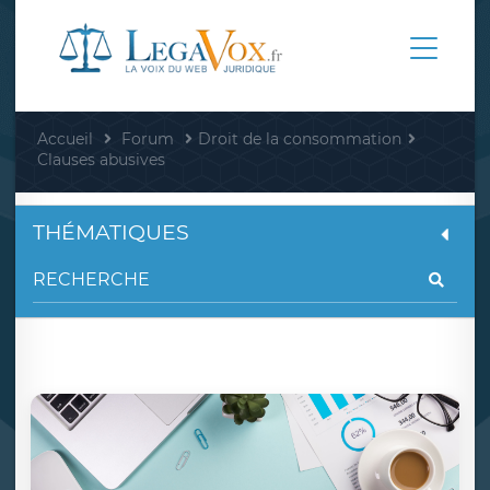
Accueil
Forum
Droit de la consommation
Clauses abusives
THÉMATIQUES