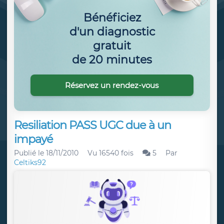
Bénéficiez
d'un diagnostic
gratuit
de 20 minutes
Réservez un rendez-vous
Resiliation PASS UGC due à un
impayé
Publié le
18/11/2010
Vu 16540 fois
5
Par
Celtiks92