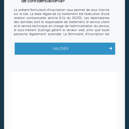
de confidentialite</a>
Le présent formulaire d’inscription vous permet de vous inscrire
sur le site. La base légale de ce traitement est l’exécution d’une
relation contractuelle (article 6.1.b du RGPD). Les destinataires
des données sont le responsable de traitement, le service client
et le service technique en charge de l’administration du service,
le sous-traitant Scalingo gérant le serveur web, ainsi que toute
personne légalement autorisée. Le formulaire d’inscription est
hébergé sur un serveur hébergé par Scalingo, basé en France et
offrant des
clauses de protection conformes au RGPD
. Les
données collectées sont conservées jusqu’à ce que l’Internaute
VALIDER
en sollicite la suppression, étant entendu que vous pouvez
demander la suppression de vos données et retirer votre
consentement à tout moment. Vous disposez également d’un
droit d’accès, de rectification ou de limitation du traitement
relatif à vos données à caractère personnel, ainsi que d’un droit à
la portabilité de vos données. Vous pouvez exercer ces droits
auprès du délégué à la protection des données de LÉGAVOX qui
exerce au siège social de LÉGAVOX et est joignable à l’adresse
mail suivante : donneespersonnelles@legavox.fr. Le responsable
de traitement est la société LÉGAVOX, sis 9 rue Léopold Sédar
Senghor, joignable à l’adresse mail :
responsabledetraitement@legavox.fr. Vous avez également le
droit d’introduire une réclamation auprès d’une autorité de
contrôle.