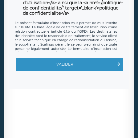
d'utilisation</a> ainsi que la <a href='/politique-
de-confidentialite/' target='_blank'>politique
de confidentialite</a>
Le présent formulaire d’inscription vous permet de vous inscrire
sur le site. La base légale de ce traitement est l’exécution d’une
relation contractuelle (article 6.1.b du RGPD). Les destinataires
des données sont le responsable de traitement, le service client
et le service technique en charge de l’administration du service,
le sous-traitant Scalingo gérant le serveur web, ainsi que toute
personne légalement autorisée. Le formulaire d’inscription est
hébergé sur un serveur hébergé par Scalingo, basé en France et
offrant des
clauses de protection conformes au RGPD
. Les
données collectées sont conservées jusqu’à ce que l’Internaute
VALIDER
en sollicite la suppression, étant entendu que vous pouvez
demander la suppression de vos données et retirer votre
consentement à tout moment. Vous disposez également d’un
droit d’accès, de rectification ou de limitation du traitement
relatif à vos données à caractère personnel, ainsi que d’un droit à
la portabilité de vos données. Vous pouvez exercer ces droits
auprès du délégué à la protection des données de LÉGAVOX qui
exerce au siège social de LÉGAVOX et est joignable à l’adresse
mail suivante : donneespersonnelles@legavox.fr. Le responsable
de traitement est la société LÉGAVOX, sis 9 rue Léopold Sédar
Senghor, joignable à l’adresse mail :
responsabledetraitement@legavox.fr. Vous avez également le
droit d’introduire une réclamation auprès d’une autorité de
contrôle.