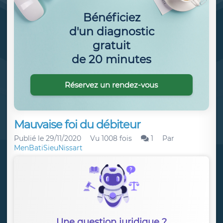
Bénéficiez
d'un diagnostic
gratuit
de 20 minutes
Réservez un rendez-vous
Mauvaise foi du débiteur
Publié le
29/11/2020
Vu 1008 fois
1
Par
MenBatiSieuNissart
Une question juridique ?