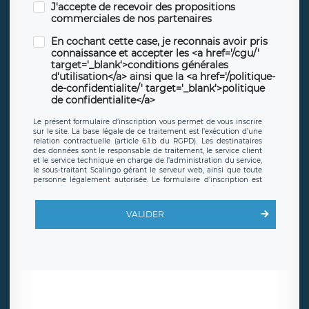
J'accepte de recevoir des propositions
commerciales de nos partenaires
En cochant cette case, je reconnais avoir pris
connaissance et accepter les <a href='/cgu/'
target='_blank'>conditions générales
d'utilisation</a> ainsi que la <a href='/politique-
de-confidentialite/' target='_blank'>politique
de confidentialite</a>
Le présent formulaire d’inscription vous permet de vous inscrire
sur le site. La base légale de ce traitement est l’exécution d’une
relation contractuelle (article 6.1.b du RGPD). Les destinataires
des données sont le responsable de traitement, le service client
et le service technique en charge de l’administration du service,
le sous-traitant Scalingo gérant le serveur web, ainsi que toute
personne légalement autorisée. Le formulaire d’inscription est
hébergé sur un serveur hébergé par Scalingo, basé en France et
offrant des
clauses de protection conformes au RGPD
. Les
données collectées sont conservées jusqu’à ce que l’Internaute
VALIDER
en sollicite la suppression, étant entendu que vous pouvez
demander la suppression de vos données et retirer votre
consentement à tout moment. Vous disposez également d’un
droit d’accès, de rectification ou de limitation du traitement
relatif à vos données à caractère personnel, ainsi que d’un droit à
la portabilité de vos données. Vous pouvez exercer ces droits
auprès du délégué à la protection des données de LÉGAVOX qui
exerce au siège social de LÉGAVOX et est joignable à l’adresse
mail suivante : donneespersonnelles@legavox.fr. Le responsable
de traitement est la société LÉGAVOX, sis 9 rue Léopold Sédar