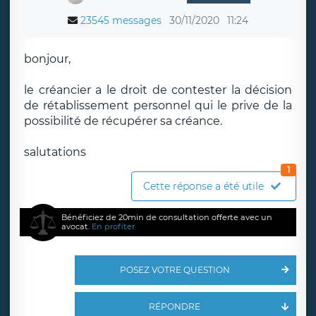
23545 messages
30/11/2020
11:24
bonjour,
le créancier a le droit de contester la décision
de rétablissement personnel qui le prive de la
possibilité de récupérer sa créance.
salutations
1
Cette réponse a été utile
Bénéficiez de 20min de consultation offerte avec un
avocat.
En profiter
POSEZ VOTRE QUESTION
RÉPONDRE