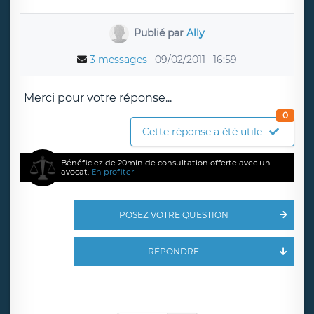
Publié par
Ally
3 messages
09/02/2011
16:59
Merci pour votre réponse...
0
Cette réponse a été utile
Bénéficiez de 20min de consultation offerte avec un
avocat.
En profiter
POSEZ VOTRE QUESTION
RÉPONDRE