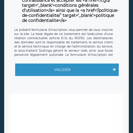
connaissance et accepter les <a href='/cgu/'
target='_blank'>conditions générales
d'utilisation</a> ainsi que la <a href='/politique-
de-confidentialite/' target='_blank'>politique
de confidentialite</a>
Le présent formulaire d’inscription vous permet de vous inscrire
sur le site. La base légale de ce traitement est l’exécution d’une
relation contractuelle (article 6.1.b du RGPD). Les destinataires
des données sont le responsable de traitement, le service client
et le service technique en charge de l’administration du service,
le sous-traitant Scalingo gérant le serveur web, ainsi que toute
personne légalement autorisée. Le formulaire d’inscription est
hébergé sur un serveur hébergé par Scalingo, basé en France et
offrant des
clauses de protection conformes au RGPD
. Les
données collectées sont conservées jusqu’à ce que l’Internaute
VALIDER
en sollicite la suppression, étant entendu que vous pouvez
demander la suppression de vos données et retirer votre
consentement à tout moment. Vous disposez également d’un
droit d’accès, de rectification ou de limitation du traitement
relatif à vos données à caractère personnel, ainsi que d’un droit à
la portabilité de vos données. Vous pouvez exercer ces droits
auprès du délégué à la protection des données de LÉGAVOX qui
exerce au siège social de LÉGAVOX et est joignable à l’adresse
mail suivante : donneespersonnelles@legavox.fr. Le responsable
de traitement est la société LÉGAVOX, sis 9 rue Léopold Sédar
Senghor, joignable à l’adresse mail :
responsabledetraitement@legavox.fr. Vous avez également le
droit d’introduire une réclamation auprès d’une autorité de
contrôle.