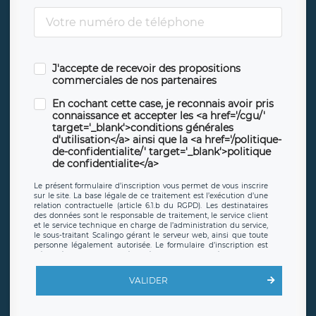
J'accepte de recevoir des propositions
commerciales de nos partenaires
En cochant cette case, je reconnais avoir pris
connaissance et accepter les <a href='/cgu/'
target='_blank'>conditions générales
d'utilisation</a> ainsi que la <a href='/politique-
de-confidentialite/' target='_blank'>politique
de confidentialite</a>
Le présent formulaire d’inscription vous permet de vous inscrire
sur le site. La base légale de ce traitement est l’exécution d’une
relation contractuelle (article 6.1.b du RGPD). Les destinataires
des données sont le responsable de traitement, le service client
et le service technique en charge de l’administration du service,
le sous-traitant Scalingo gérant le serveur web, ainsi que toute
personne légalement autorisée. Le formulaire d’inscription est
hébergé sur un serveur hébergé par Scalingo, basé en France et
offrant des
clauses de protection conformes au RGPD
. Les
données collectées sont conservées jusqu’à ce que l’Internaute
VALIDER
en sollicite la suppression, étant entendu que vous pouvez
demander la suppression de vos données et retirer votre
consentement à tout moment. Vous disposez également d’un
droit d’accès, de rectification ou de limitation du traitement