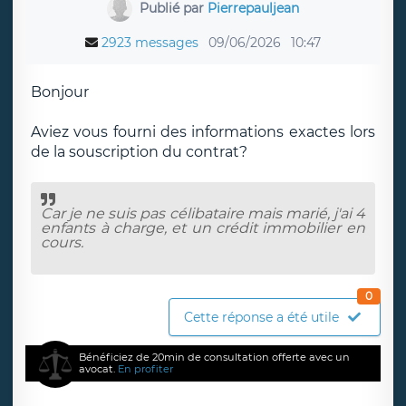
Publié par
Pierrepauljean
2923 messages
09/06/2026
10:47
Bonjour
Aviez vous fourni des informations exactes lors
de la souscription du contrat?
Car je ne suis pas célibataire mais marié, j'ai 4
enfants à charge, et un crédit immobilier en
cours.
0
Cette réponse a été utile
Bénéficiez de 20min de consultation offerte avec un
avocat.
En profiter