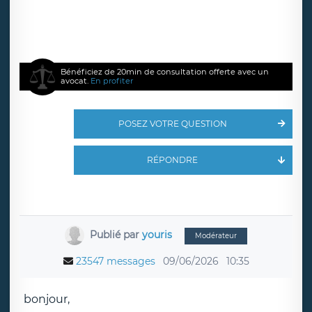
Bénéficiez de 20min de consultation offerte avec un
avocat.
En profiter
POSEZ VOTRE QUESTION
RÉPONDRE
Publié par
youris
Modérateur
23547 messages
09/06/2026
10:35
bonjour,