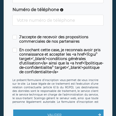
Numéro de téléphone
J'accepte de recevoir des propositions
commerciales de nos partenaires
En cochant cette case, je reconnais avoir pris
connaissance et accepter les <a href='/cgu/'
target='_blank'>conditions générales
d'utilisation</a> ainsi que la <a href='/politique-
de-confidentialite/' target='_blank'>politique
de confidentialite</a>
Le présent formulaire d’inscription vous permet de vous inscrire
sur le site. La base légale de ce traitement est l’exécution d’une
relation contractuelle (article 6.1.b du RGPD). Les destinataires
des données sont le responsable de traitement, le service client
et le service technique en charge de l’administration du service,
le sous-traitant Scalingo gérant le serveur web, ainsi que toute
personne légalement autorisée. Le formulaire d’inscription est
hébergé sur un serveur hébergé par Scalingo, basé en France et
offrant des
clauses de protection conformes au RGPD
. Les
données collectées sont conservées jusqu’à ce que l’Internaute
VALIDER