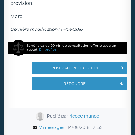
provision.
Merci.
Dernière modification : 14/06/2016
Bénéficiez de 20min de consultation offerte avec un
avocat.
En profiter
POSEZ VOTRE QUESTION
RÉPONDRE
Publié par
ricodelmundo
17 messages
14/06/2016
21:35