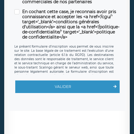
commerciales de nos partenaires
En cochant cette case, je reconnais avoir pris
connaissance et accepter les <a href='/cgu/'
target='_blank'>conditions générales
d'utilisation</a> ainsi que la <a href='/politique-
de-confidentialite/' target='_blank'>politique
de confidentialite</a>
Le présent formulaire d’inscription vous permet de vous inscrire
sur le site. La base légale de ce traitement est l’exécution d’une
relation contractuelle (article 6.1.b du RGPD). Les destinataires
des données sont le responsable de traitement, le service client
et le service technique en charge de l’administration du service,
le sous-traitant Scalingo gérant le serveur web, ainsi que toute
personne légalement autorisée. Le formulaire d’inscription est
hébergé sur un serveur hébergé par Scalingo, basé en France et
offrant des
clauses de protection conformes au RGPD
. Les
données collectées sont conservées jusqu’à ce que l’Internaute
VALIDER
en sollicite la suppression, étant entendu que vous pouvez
demander la suppression de vos données et retirer votre
consentement à tout moment. Vous disposez également d’un
droit d’accès, de rectification ou de limitation du traitement
relatif à vos données à caractère personnel, ainsi que d’un droit à
la portabilité de vos données. Vous pouvez exercer ces droits
auprès du délégué à la protection des données de LÉGAVOX qui
exerce au siège social de LÉGAVOX et est joignable à l’adresse
mail suivante : donneespersonnelles@legavox.fr. Le responsable
de traitement est la société LÉGAVOX, sis 9 rue Léopold Sédar
Senghor, joignable à l’adresse mail :