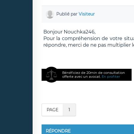
Publié par
Visiteur
Bonjour Nouchka246,
Pour la compréhension de votre situa
répondre, merci de ne pas multiplier les
Bénéficiez de 20min de consultation
offerte avec un avocat.
En profiter
PAGE
1
RÉPONDRE