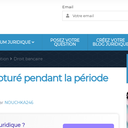
Email
POSEZ VOTRE
CRÉEZ VOTRE
UM JURIDIQUE
QUESTION
BLOG JURIDIQU
tion
Droit bancaire
oturé pendant la période
ar
NOUCHKA246
uridique ?