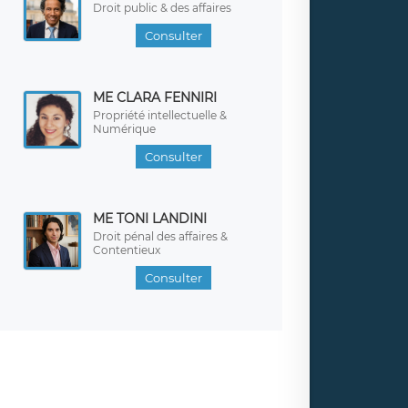
Droit public & des affaires
Consulter
ME CLARA FENNIRI
Propriété intellectuelle &
Numérique
Consulter
ME TONI LANDINI
Droit pénal des affaires &
Contentieux
Consulter