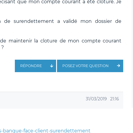
cisant que mon compte courant a été cloturé. Je
on de surendettement a validé mon dossier de
t de maintenir la cloture de mon compte courant
 ?
RÉPONDRE
POSEZ VOTRE QUESTION
31/03/2019
21:16
ions-banque-face-client-surendettement