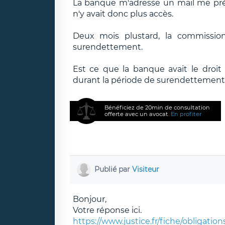
La banque m'adresse un mail me pré
n'y avait donc plus accès.
Deux mois plustard, la commissi
surendettement.
Est ce que la banque avait le droi
durant la période de surendettement
Bénéficiez de 20min de consultation
offerte avec un avocat.
En profiter
Publié par
Visiteur
Bonjour,
Votre réponse ici.
https://www.justice.fr/fiche/obligat