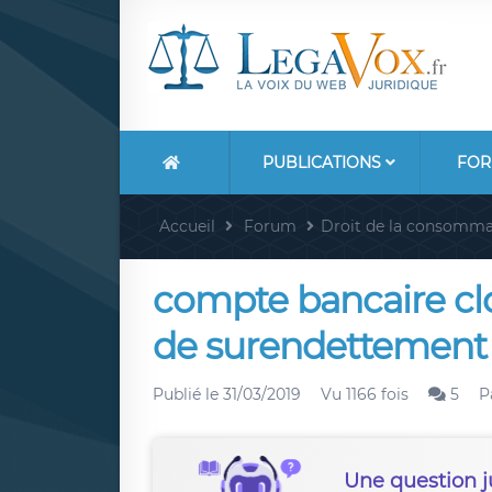
PUBLICATIONS
FOR
Accueil
Forum
Droit de la consomma
compte bancaire cl
de surendettement
Publié le
31/03/2019
Vu 1166 fois
5
P
Une question j