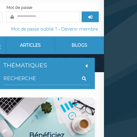
Mot de passe
Mot de passe oublié ?
-
Devenir membre
ARTICLES
BLOGS
E
THÉMATIQUES
Bénéficiez