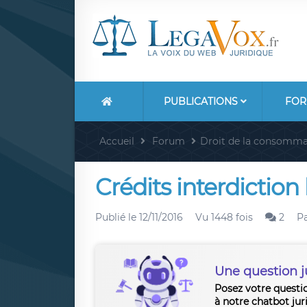
PUBLICATIONS
FOR
Accueil
Forum
Droit de la consomma
Crédits interdiction
Publié le
12/11/2016
Vu 1448 fois
2
P
Une question j
Posez votre questi
à notre chatbot jur