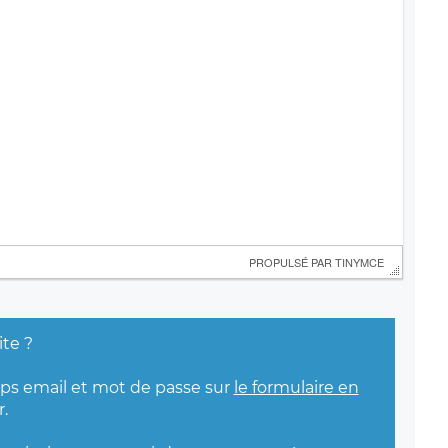
 PROPULSÉ PAR 
TINYMCE
ite ?
mps email et mot de passe sur
le formulaire en
.