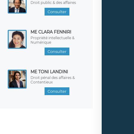
Droit public & des affaires
Consulter
ME CLARA FENNIRI
Propriété intellectuelle &
Numérique
Consulter
ME TONI LANDINI
Droit pénal des affaires &
Contentieux
Consulter