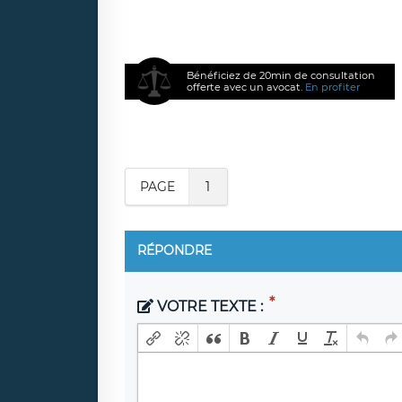
Bénéficiez de 20min de consultation
offerte avec un avocat.
En profiter
PAGE
1
RÉPONDRE
VOTRE TEXTE :