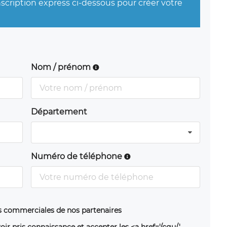
nscription express ci-dessous pour créer votre
Nom / prénom
Département
Numéro de téléphone
ns commerciales de nos partenaires
oir pris connaissance et accepter les <a href='/cgu/'