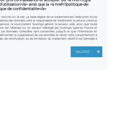
utilisation</a> ainsi que la <a href='/politique-de-
ique de confidentialite</a>
nscrire sur le site. La base légale de ce traitement est l’exécution d’une
nataires des données sont le responsable de traitement, le service client et
ervice, le sous-traitant Scalingo gérant le serveur web, ainsi que toute
tion est hébergé sur un serveur hébergé par Scalingo, basé en France et
. Les données collectées sont conservées jusqu’à ce que l’Internaute en
z demander la suppression de vos données et retirer votre consentement à
, de rectification ou de limitation du traitement relatif à vos données à
ité de vos données. Vous pouvez exercer ces droits auprès du délégué à la
ège social de LÉGAVOX et est joignable à l’adresse mail suivante :
traitement est la société LÉGAVOX, sis 9 rue Léopold Sédar Senghor,
VALIDER
legavox.fr. Vous avez également le droit d’introduire une réclamation