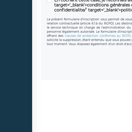
target='_blank'>conditions générales d'
confidentialite/' target='_blank'>polit
Le présent formulaire d’inscription vous permet de vous i
relation contractuelle (article 6.1.b du RGPD). Les desti
le service technique en charge de l’administration du s
personne légalement autorisée. Le formulaire d’inscrip
offrant des
clauses de protection conformes au RGPD
sollicite la suppression, étant entendu que vous pouve
tout moment. Vous disposez également d’un droit d’accès
caractère personnel, ainsi que d’un droit à la portabil
protection des données de LÉGAVOX qui exerce au si
donneespersonnelles@legavox.fr. Le responsable de 
joignable à l’adresse mail : responsabledetraitement@
auprès d’une autorité de contrôle.