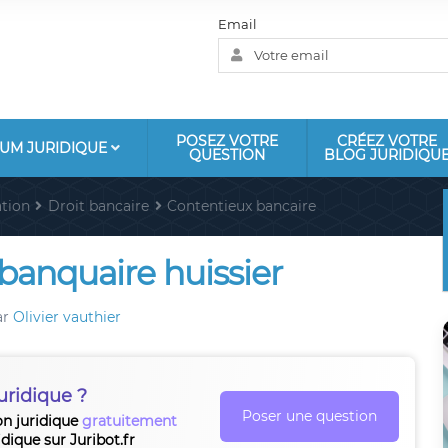
Email
POSEZ VOTRE
CRÉEZ VOTRE
UM JURIDIQUE
QUESTION
BLOG JURIDIQU
tion
Droit bancaire
Contentieux bancaire
 banquaire huissier
ar
Olivier vauthier
uridique ?
Poser une question
on juridique
gratuitement
idique sur Juribot.fr