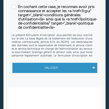
En cochant cette case, je reconnais avoir pris
connaissance et accepter les <a href='/cgu/'
target='_blank'>conditions générales
d'utilisation</a> ainsi que la <a href='/politique-
de-confidentialite/' target='_blank'>politique
de confidentialite</a>
Le présent formulaire d’inscription vous permet de vous inscrire
sur le site. La base légale de ce traitement est l’exécution d’une
relation contractuelle (article 6.1.b du RGPD). Les destinataires
des données sont le responsable de traitement, le service client
et le service technique en charge de l’administration du service,
le sous-traitant Scalingo gérant le serveur web, ainsi que toute
personne légalement autorisée. Le formulaire d’inscription est
hébergé sur un serveur hébergé par Scalingo, basé en France et
offrant des
clauses de protection conformes au RGPD
. Les
données collectées sont conservées jusqu’à ce que l’Internaute
VALIDER
en sollicite la suppression, étant entendu que vous pouvez
demander la suppression de vos données et retirer votre
consentement à tout moment. Vous disposez également d’un
droit d’accès, de rectification ou de limitation du traitement
relatif à vos données à caractère personnel, ainsi que d’un droit à
la portabilité de vos données. Vous pouvez exercer ces droits
auprès du délégué à la protection des données de LÉGAVOX qui
exerce au siège social de LÉGAVOX et est joignable à l’adresse
mail suivante : donneespersonnelles@legavox.fr. Le responsable
de traitement est la société LÉGAVOX, sis 9 rue Léopold Sédar
Senghor, joignable à l’adresse mail :
responsabledetraitement@legavox.fr. Vous avez également le