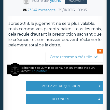
Publié par
youris
Modérateur
23547 messages
29/11/2016
09:05
après 2018, le jugement ne sera plus valable.
mais comme vos parents paient tous les mois,
cela recule d'autant la prescription sachant que
le créancier et son huissier peuvent réclamer le
paiement total de la dette.
0
Cette réponse a été utile
Bénéficiez de 20min de consultation offerte avec un
avocat.
En profiter
POSEZ VOTRE QUESTION
RÉPONDRE