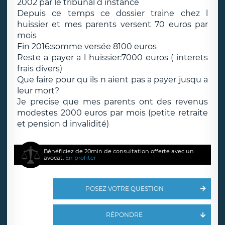
2002 par le tribunal d instance
Depuis ce temps ce dossier traine chez l
huissier et mes parents versent 70 euros par
mois
Fin 2016:somme versée 8100 euros
Reste a payer a l huissier:7000 euros ( interets
frais divers)
Que faire pour qu ils n aient pas a payer jusqu a
leur mort?
Je precise que mes parents ont des revenus
modestes 2000 euros par mois (petite retraite
et pension d invalidité)
Bénéficiez de 20min de consultation offerte avec un
avocat.
En profiter
POSEZ VOTRE QUESTION
RÉPONDRE