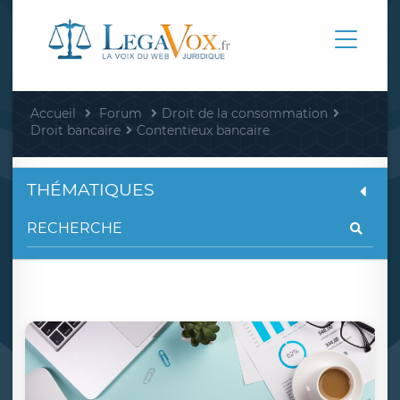
Accueil
Forum
Droit de la consommation
Droit bancaire
Contentieux bancaire
THÉMATIQUES