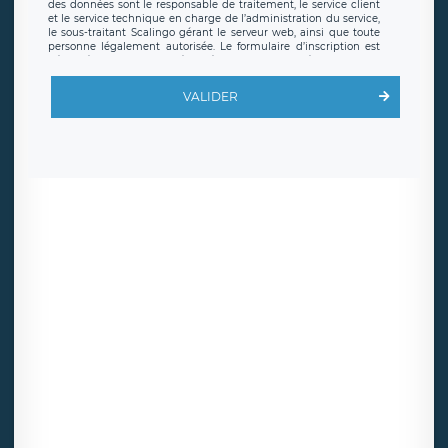
des données sont le responsable de traitement, le service client
et le service technique en charge de l’administration du service,
le sous-traitant Scalingo gérant le serveur web, ainsi que toute
personne légalement autorisée. Le formulaire d’inscription est
hébergé sur un serveur hébergé par Scalingo, basé en France et
offrant des
clauses de protection conformes au RGPD
. Les
données collectées sont conservées jusqu’à ce que l’Internaute
VALIDER
en sollicite la suppression, étant entendu que vous pouvez
demander la suppression de vos données et retirer votre
consentement à tout moment. Vous disposez également d’un
droit d’accès, de rectification ou de limitation du traitement
relatif à vos données à caractère personnel, ainsi que d’un droit à
la portabilité de vos données. Vous pouvez exercer ces droits
auprès du délégué à la protection des données de LÉGAVOX qui
exerce au siège social de LÉGAVOX et est joignable à l’adresse
mail suivante : donneespersonnelles@legavox.fr. Le responsable
de traitement est la société LÉGAVOX, sis 9 rue Léopold Sédar
Senghor, joignable à l’adresse mail :
responsabledetraitement@legavox.fr. Vous avez également le
droit d’introduire une réclamation auprès d’une autorité de
contrôle.