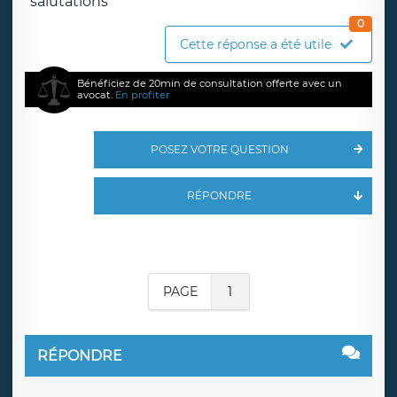
salutations
0
Cette réponse a été utile
Bénéficiez de 20min de consultation offerte avec un
avocat.
En profiter
POSEZ VOTRE QUESTION
RÉPONDRE
PAGE
1
RÉPONDRE