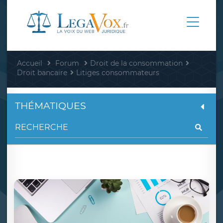
Accueil
Forum
Droit de la consommation
Droit bancaire
Litiges consommateurs
THÉMATIQUES