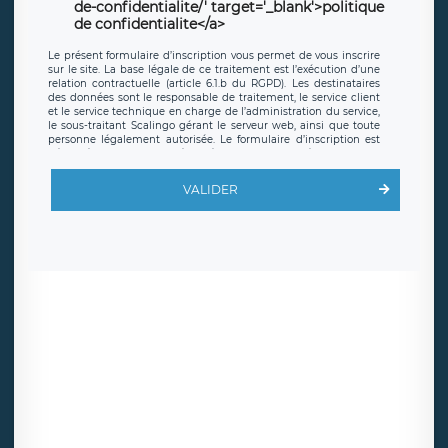
de-confidentialite/' target='_blank'>politique
de confidentialite</a>
Le présent formulaire d’inscription vous permet de vous inscrire
sur le site. La base légale de ce traitement est l’exécution d’une
relation contractuelle (article 6.1.b du RGPD). Les destinataires
des données sont le responsable de traitement, le service client
et le service technique en charge de l’administration du service,
le sous-traitant Scalingo gérant le serveur web, ainsi que toute
personne légalement autorisée. Le formulaire d’inscription est
hébergé sur un serveur hébergé par Scalingo, basé en France et
offrant des
clauses de protection conformes au RGPD
. Les
données collectées sont conservées jusqu’à ce que l’Internaute
VALIDER
en sollicite la suppression, étant entendu que vous pouvez
demander la suppression de vos données et retirer votre
consentement à tout moment. Vous disposez également d’un
droit d’accès, de rectification ou de limitation du traitement
relatif à vos données à caractère personnel, ainsi que d’un droit à
la portabilité de vos données. Vous pouvez exercer ces droits
auprès du délégué à la protection des données de LÉGAVOX qui
exerce au siège social de LÉGAVOX et est joignable à l’adresse
mail suivante : donneespersonnelles@legavox.fr. Le responsable
de traitement est la société LÉGAVOX, sis 9 rue Léopold Sédar
Senghor, joignable à l’adresse mail :
responsabledetraitement@legavox.fr. Vous avez également le
droit d’introduire une réclamation auprès d’une autorité de
contrôle.