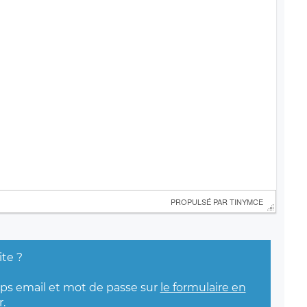
 PROPULSÉ PAR 
TINYMCE
ite ?
mps email et mot de passe sur
le formulaire en
.