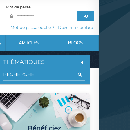
Mot de passe
Mot de passe oublié ?
-
Devenir membre
ARTICLES
BLOGS
E
THÉMATIQUES
Bénéficiez