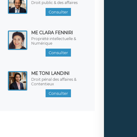
Droit public & des affaires
Consulter
ME CLARA FENNIRI
Propriété intellectuelle &
Numérique
Consulter
ME TONI LANDINI
Droit pénal des affaires &
Contentieux
Consulter