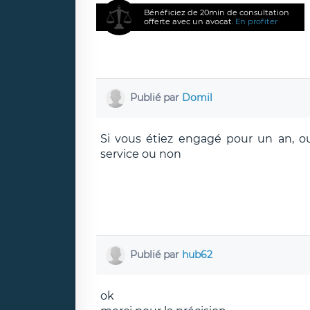
Bénéficiez de 20min de consultation
offerte avec un avocat.
En profiter
Publié par
Domil
Si vous étiez engagé pour un an, oui
service ou non
Publié par
hub62
ok