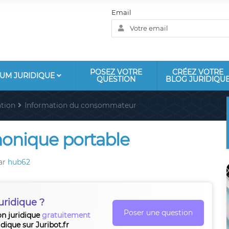
Email
POSEZ VOTRE
CRÉEZ VOTRE
UM JURIDIQUE
QUESTION
BLOG JURIDIQU
tion
Information du consommateur
onique portable
ar
hub62
uridique ?
Poser une question
on juridique
gratuitement
idique sur Juribot.fr