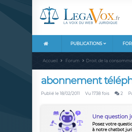
PUBLICATIONS
FOR
Accueil
Forum
Droit de la consomma
abonnement téléph
Publié le
18/02/2011
Vu 1738 fois
2
P
Une question j
Posez votre questi
à notre chatbot jur