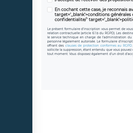
En cochant cette case, je reconnais av
target='_blank'>conditions générales d'
confidentialite/' target='_blank'>polit
Le présent formulaire d’inscription vous permet de vous i
relation contractuelle (article 6.1.b du RGPD). Les desti
le service technique en charge de l’administration du s
personne légalement autorisée. Le formulaire d’inscrip
offrant des
clauses de protection conformes au RGPD
sollicite la suppression, étant entendu que vous pouve
tout moment. Vous disposez également d’un droit d’accès
caractère personnel, ainsi que d’un droit à la portabil
protection des données de LÉGAVOX qui exerce au si
donneespersonnelles@legavox.fr. Le responsable de 
joignable à l’adresse mail : responsabledetraitement@
auprès d’une autorité de contrôle.