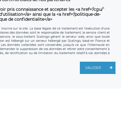
oir pris connaissance et accepter les <a href='/cgu/'
utilisation</a> ainsi que la <a href='/politique-de-
ique de confidentialite</a>
nscrire sur le site. La base légale de ce traitement est l’exécution d’une
nataires des données sont le responsable de traitement, le service client et
ervice, le sous-traitant Scalingo gérant le serveur web, ainsi que toute
tion est hébergé sur un serveur hébergé par Scalingo, basé en France et
. Les données collectées sont conservées jusqu’à ce que l’Internaute en
z demander la suppression de vos données et retirer votre consentement à
, de rectification ou de limitation du traitement relatif à vos données à
ité de vos données. Vous pouvez exercer ces droits auprès du délégué à la
ège social de LÉGAVOX et est joignable à l’adresse mail suivante :
traitement est la société LÉGAVOX, sis 9 rue Léopold Sédar Senghor,
VALIDER
legavox.fr. Vous avez également le droit d’introduire une réclamation