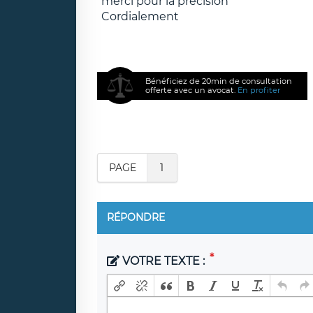
merci pour la précision
Cordialement
Bénéficiez de 20min de consultation
offerte avec un avocat.
En profiter
PAGE
1
RÉPONDRE
VOTRE TEXTE :