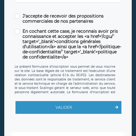
J'accepte de recevoir des propositions
commerciales de nos partenaires
En cochant cette case, je reconnais avoir pris
connaissance et accepter les <a href='/cgu/'
target='_blank'>conditions générales
d'utilisation</a> ainsi que la <a href='/politique-
de-confidentialite/' target='_blank'>politique
de confidentialite</a>
Le présent formulaire d’inscription vous permet de vous inscrire
sur le site. La base légale de ce traitement est l’exécution d’une
relation contractuelle (article 6.1.b du RGPD). Les destinataires
des données sont le responsable de traitement, le service client
et le service technique en charge de l’administration du service,
le sous-traitant Scalingo gérant le serveur web, ainsi que toute
personne légalement autorisée. Le formulaire d’inscription est
hébergé sur un serveur hébergé par Scalingo, basé en France et
offrant des
clauses de protection conformes au RGPD
. Les
données collectées sont conservées jusqu’à ce que l’Internaute
VALIDER
en sollicite la suppression, étant entendu que vous pouvez
demander la suppression de vos données et retirer votre
consentement à tout moment. Vous disposez également d’un
droit d’accès, de rectification ou de limitation du traitement
relatif à vos données à caractère personnel, ainsi que d’un droit à
la portabilité de vos données. Vous pouvez exercer ces droits
auprès du délégué à la protection des données de LÉGAVOX qui