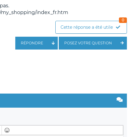
pas.
en/my_shopping/index_fr.htm
0
Cette réponse a été utile
RÉPONDRE
POSEZ VOTRE QUESTION