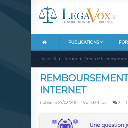
PUBLICATIONS
FOR
Accueil
Forum
Droit de la consomma
REMBOURSEMENT 
INTERNET
Publié le
27/03/2011
Vu 4339 fois
3
Une question j