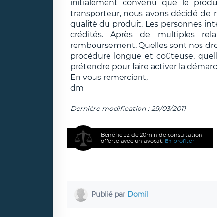
initialement convenu que le produit
transporteur, nous avons décidé de n
qualité du produit. Les personnes i
crédités. Après de multiples re
remboursement. Quelles sont nos droit
procédure longue et coûteuse, quell
prétendre pour faire activer la démar
En vous remerciant,
dm
Dernière modification : 29/03/2011
Bénéficiez de 20min de consultation
offerte avec un avocat.
En profiter
Publié par
Domil