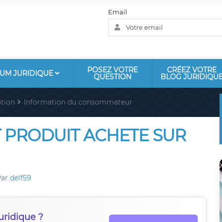
Email
POSEZ VOTRE
CRÉEZ VOTRE
UM JURIDIQUE
QUESTION
BLOG JURIDIQU
tion
Information du consommateur
PRODUIT ACHETE SUR
Par
delf59
uridique ?