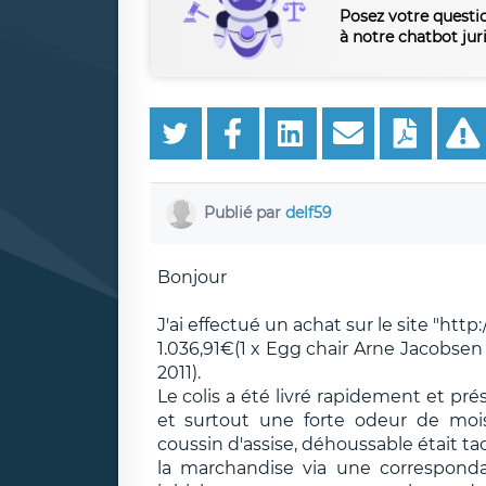
Posez votre questi
à notre chatbot jur
Publié par
delf59
Bonjour
J'ai effectué un achat sur le site "http
1.036,91€(1 x Egg chair Arne Jacobse
2011).
Le colis a été livré rapidement et pr
et surtout une forte odeur de moi
coussin d'assise, déhoussable était t
la marchandise via une corresponda