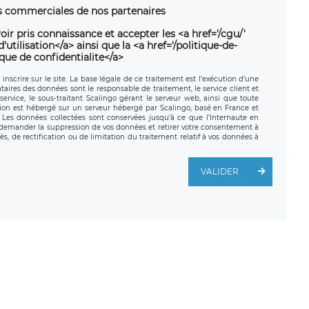
ns commerciales de nos partenaires
oir pris connaissance et accepter les <a href='/cgu/'
utilisation</a> ainsi que la <a href='/politique-de-
ique de confidentialite</a>
nscrire sur le site. La base légale de ce traitement est l’exécution d’une
nataires des données sont le responsable de traitement, le service client et
ervice, le sous-traitant Scalingo gérant le serveur web, ainsi que toute
tion est hébergé sur un serveur hébergé par Scalingo, basé en France et
. Les données collectées sont conservées jusqu’à ce que l’Internaute en
z demander la suppression de vos données et retirer votre consentement à
, de rectification ou de limitation du traitement relatif à vos données à
ité de vos données. Vous pouvez exercer ces droits auprès du délégué à la
ège social de LÉGAVOX et est joignable à l’adresse mail suivante :
traitement est la société LÉGAVOX, sis 9 rue Léopold Sédar Senghor,
VALIDER
legavox.fr. Vous avez également le droit d’introduire une réclamation