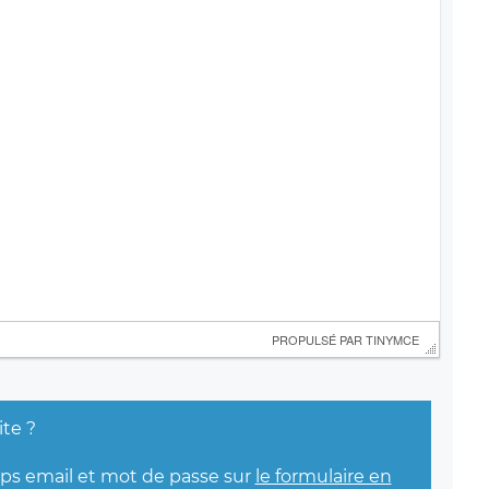
 PROPULSÉ PAR 
TINYMCE
ite ?
mps email et mot de passe sur
le formulaire en