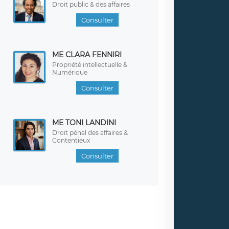
Droit public & des affaires
Consulter
ME CLARA FENNIRI
Propriété intellectuelle &
Numérique
Consulter
ME TONI LANDINI
Droit pénal des affaires &
Contentieux
Consulter