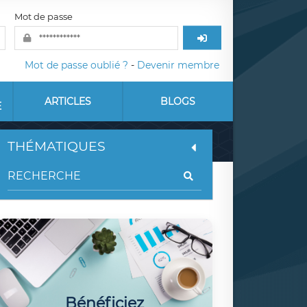
Mot de passe
Mot de passe oublié ?
-
Devenir membre
ARTICLES
BLOGS
E
THÉMATIQUES
Bénéficiez