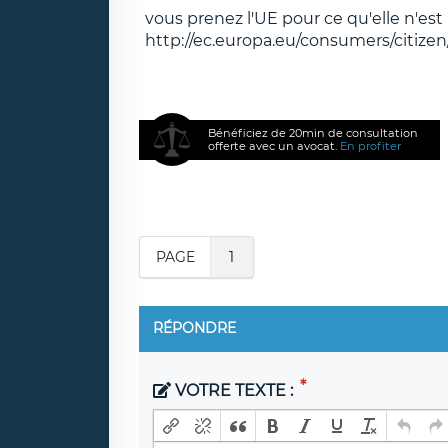
vous prenez l'UE pour ce qu'elle n'est 
http://ec.europa.eu/consumers/citiz
Bénéficiez de 20min de consultation
offerte avec un avocat.
En profiter
PAGE
1
RÉPONDRE
VOTRE TEXTE :