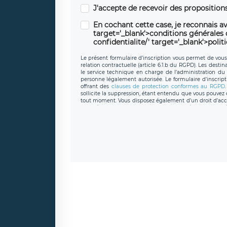
J'accepte de recevoir des propositio
En cochant cette case, je reconnais av
target='_blank'>conditions générales d'
confidentialite/' target='_blank'>polit
Le présent formulaire d’inscription vous permet de vous i
relation contractuelle (article 6.1.b du RGPD). Les desti
le service technique en charge de l’administration du s
personne légalement autorisée. Le formulaire d’inscrip
offrant des
clauses de protection conformes au RGPD
sollicite la suppression, étant entendu que vous pouve
tout moment. Vous disposez également d’un droit d’accès
caractère personnel, ainsi que d’un droit à la portabil
protection des données de LÉGAVOX qui exerce au si
donneespersonnelles@legavox.fr. Le responsable de 
joignable à l’adresse mail : responsabledetraitement@
auprès d’une autorité de contrôle.