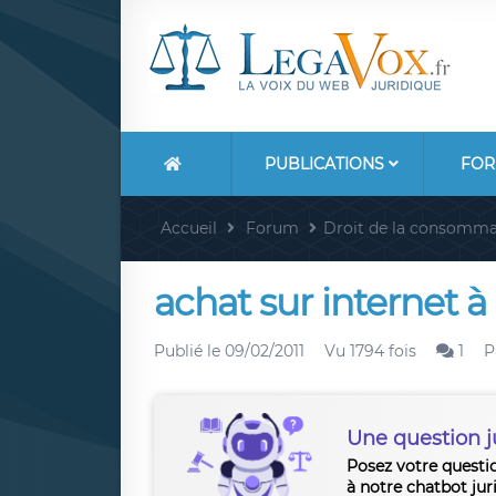
PUBLICATIONS
FOR
Accueil
Forum
Droit de la consomma
achat sur internet à 
Publié le
09/02/2011
Vu 1794 fois
1
P
Une question j
Posez votre questi
à notre chatbot jur