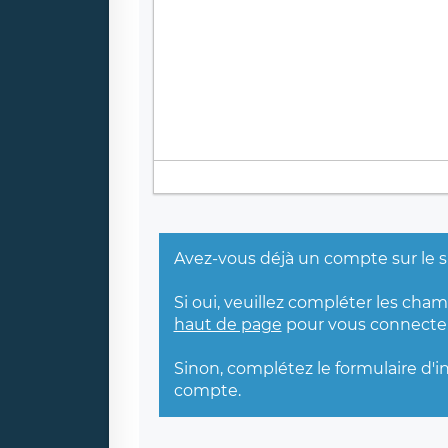
Avez-vous déjà un compte sur le s
Si oui, veuillez compléter les cha
haut de page
pour vous connecter
Sinon, complétez le formulaire d'i
compte.