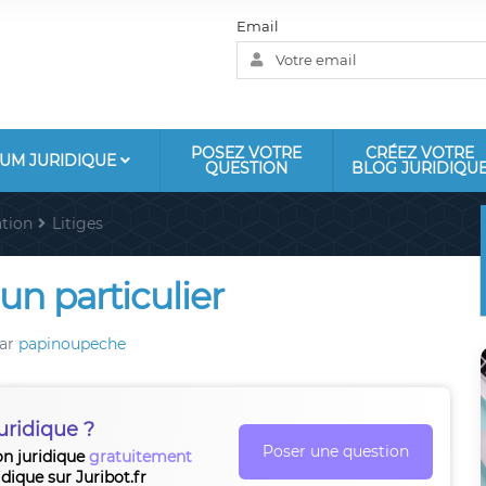
Email
POSEZ VOTRE
CRÉEZ VOTRE
UM JURIDIQUE
QUESTION
BLOG JURIDIQU
tion
Litiges
un particulier
ar
papinoupeche
uridique ?
Poser une question
on juridique
gratuitement
idique sur Juribot.fr