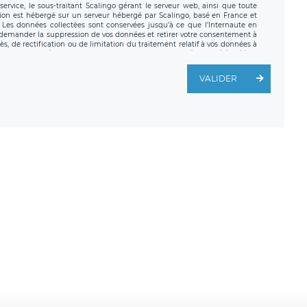
ervice, le sous-traitant Scalingo gérant le serveur web, ainsi que toute
tion est hébergé sur un serveur hébergé par Scalingo, basé en France et
. Les données collectées sont conservées jusqu’à ce que l’Internaute en
z demander la suppression de vos données et retirer votre consentement à
, de rectification ou de limitation du traitement relatif à vos données à
ité de vos données. Vous pouvez exercer ces droits auprès du délégué à la
ège social de LÉGAVOX et est joignable à l’adresse mail suivante :
traitement est la société LÉGAVOX, sis 9 rue Léopold Sédar Senghor,
VALIDER
legavox.fr. Vous avez également le droit d’introduire une réclamation