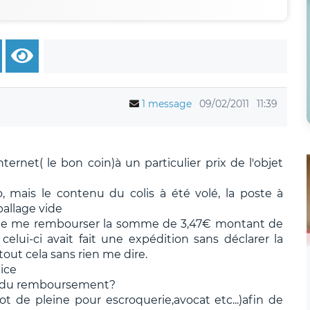
1 message
09/02/2011
11:39
ternet( le bon coin)à un particulier prix de l'objet
, mais le contenu du colis à été volé, la poste à
ballage vide
 de me rembourser la somme de 3,47€ montant de
elui-ci avait fait une expédition sans déclarer la
tout cela sans rien me dire.
dice
ite du remboursement?
t de pleine pour escroquerie,avocat etc...)afin de