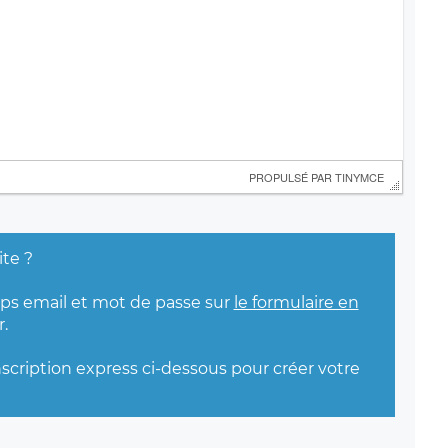
 PROPULSÉ PAR 
TINYMCE
ite ?
mps email et mot de passe sur
le formulaire en
.
nscription express ci-dessous pour créer votre