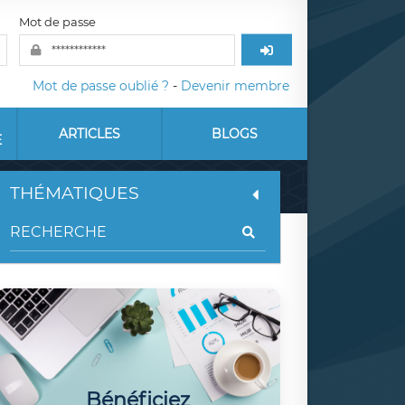
Mot de passe
Mot de passe oublié ?
-
Devenir membre
ARTICLES
BLOGS
E
THÉMATIQUES
Bénéficiez