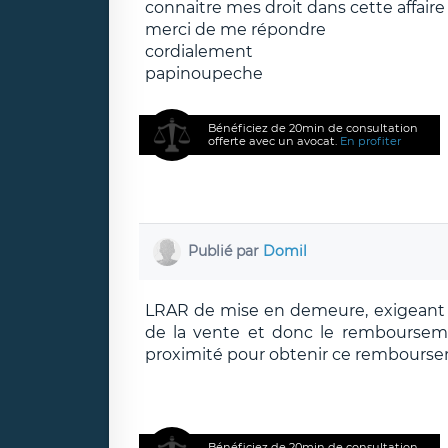
connaitre mes droit dans cette affaire
merci de me répondre
cordialement
papinoupeche
Bénéficiez de 20min de consultation
offerte avec un avocat.
En profiter
Publié par
Domil
LRAR de mise en demeure, exigeant soi
de la vente et donc le remboursement
proximité pour obtenir ce rembours
Bénéficiez de 20min de consultation