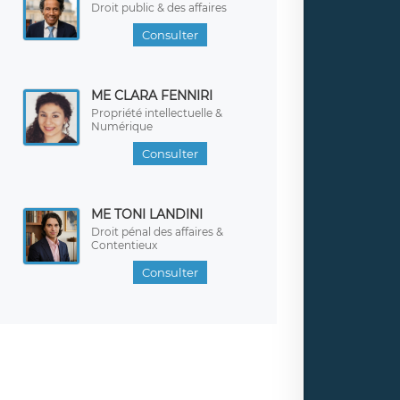
Droit public & des affaires
Consulter
ME CLARA FENNIRI
Propriété intellectuelle &
Numérique
Consulter
ME TONI LANDINI
Droit pénal des affaires &
Contentieux
Consulter