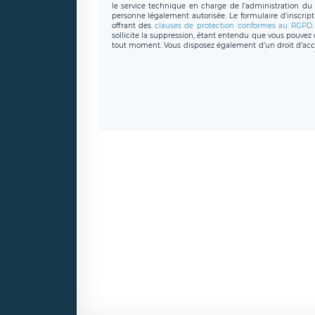
le service technique en charge de l’administration du s
personne légalement autorisée. Le formulaire d’inscrip
offrant des
clauses de protection conformes au RGPD
sollicite la suppression, étant entendu que vous pouve
tout moment. Vous disposez également d’un droit d’accès
caractère personnel, ainsi que d’un droit à la portabil
protection des données de LÉGAVOX qui exerce au si
donneespersonnelles@legavox.fr. Le responsable de 
joignable à l’adresse mail : responsabledetraitement@
auprès d’une autorité de contrôle.