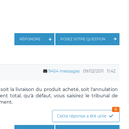
RÉPONDRE
POSEZ VOTRE QUESTION
9454 messages
09/02/2011
11:42
t la livraison du produit acheté, soit l'annulation
 total, qu'à défaut, vous saisirez le tribunal de
ement.
0
Cette réponse a été utile