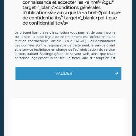
connaissance et accepter les <a href='/cgu/'
target='_blank'>conditions générales
d'utilisation</a> ainsi que la <a href='/politique-
de-confidentialite/' target='_blank'>politique
de confidentialite</a>
Le présent formulaire d’inscription vous permet de vous inscrire
sur le site. La base légale de ce traitement est l’exécution d’une
relation contractuelle (article 6.1.b du RGPD). Les destinataires
des données sont le responsable de traitement, le service client
et le service technique en charge de l’administration du service,
le sous-traitant Scalingo gérant le serveur web, ainsi que toute
personne légalement autorisée. Le formulaire d’inscription est
hébergé sur un serveur hébergé par Scalingo, basé en France et
offrant des
clauses de protection conformes au RGPD
. Les
données collectées sont conservées jusqu’à ce que l’Internaute
VALIDER
en sollicite la suppression, étant entendu que vous pouvez
demander la suppression de vos données et retirer votre
consentement à tout moment. Vous disposez également d’un
droit d’accès, de rectification ou de limitation du traitement
relatif à vos données à caractère personnel, ainsi que d’un droit à
la portabilité de vos données. Vous pouvez exercer ces droits
auprès du délégué à la protection des données de LÉGAVOX qui
exerce au siège social de LÉGAVOX et est joignable à l’adresse
mail suivante : donneespersonnelles@legavox.fr. Le responsable
de traitement est la société LÉGAVOX, sis 9 rue Léopold Sédar
Senghor, joignable à l’adresse mail :
responsabledetraitement@legavox.fr. Vous avez également le
droit d’introduire une réclamation auprès d’une autorité de
contrôle.