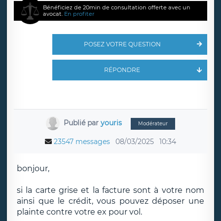
Bénéficiez de 20min de consultation offerte avec un
avocat.
En profiter
POSEZ VOTRE QUESTION
RÉPONDRE
Publié par
youris
Modérateur
23547 messages
08/03/2025
10:34
bonjour,
si la carte grise et la facture sont à votre nom
ainsi que le crédit, vous pouvez déposer une
plainte contre votre ex pour vol.