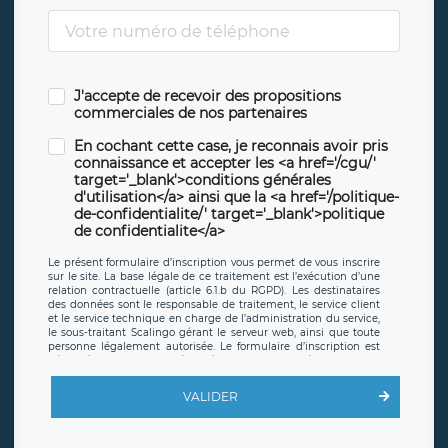
J'accepte de recevoir des propositions
commerciales de nos partenaires
En cochant cette case, je reconnais avoir pris
connaissance et accepter les <a href='/cgu/'
target='_blank'>conditions générales
d'utilisation</a> ainsi que la <a href='/politique-
de-confidentialite/' target='_blank'>politique
de confidentialite</a>
Le présent formulaire d’inscription vous permet de vous inscrire
sur le site. La base légale de ce traitement est l’exécution d’une
relation contractuelle (article 6.1.b du RGPD). Les destinataires
des données sont le responsable de traitement, le service client
et le service technique en charge de l’administration du service,
le sous-traitant Scalingo gérant le serveur web, ainsi que toute
personne légalement autorisée. Le formulaire d’inscription est
hébergé sur un serveur hébergé par Scalingo, basé en France et
offrant des
clauses de protection conformes au RGPD
. Les
données collectées sont conservées jusqu’à ce que l’Internaute
VALIDER
en sollicite la suppression, étant entendu que vous pouvez
demander la suppression de vos données et retirer votre
consentement à tout moment. Vous disposez également d’un
droit d’accès, de rectification ou de limitation du traitement