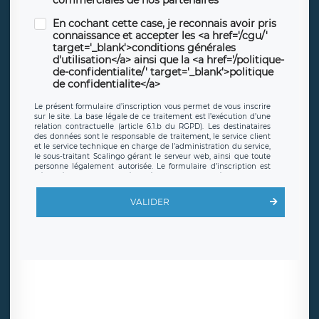
commerciales de nos partenaires
En cochant cette case, je reconnais avoir pris
connaissance et accepter les <a href='/cgu/'
target='_blank'>conditions générales
d'utilisation</a> ainsi que la <a href='/politique-
de-confidentialite/' target='_blank'>politique
de confidentialite</a>
Le présent formulaire d’inscription vous permet de vous inscrire
sur le site. La base légale de ce traitement est l’exécution d’une
relation contractuelle (article 6.1.b du RGPD). Les destinataires
des données sont le responsable de traitement, le service client
et le service technique en charge de l’administration du service,
le sous-traitant Scalingo gérant le serveur web, ainsi que toute
personne légalement autorisée. Le formulaire d’inscription est
hébergé sur un serveur hébergé par Scalingo, basé en France et
offrant des
clauses de protection conformes au RGPD
. Les
données collectées sont conservées jusqu’à ce que l’Internaute
VALIDER
en sollicite la suppression, étant entendu que vous pouvez
demander la suppression de vos données et retirer votre
consentement à tout moment. Vous disposez également d’un
droit d’accès, de rectification ou de limitation du traitement
relatif à vos données à caractère personnel, ainsi que d’un droit à
la portabilité de vos données. Vous pouvez exercer ces droits
auprès du délégué à la protection des données de LÉGAVOX qui
exerce au siège social de LÉGAVOX et est joignable à l’adresse
mail suivante : donneespersonnelles@legavox.fr. Le responsable
de traitement est la société LÉGAVOX, sis 9 rue Léopold Sédar
Senghor, joignable à l’adresse mail :
responsabledetraitement@legavox.fr. Vous avez également le