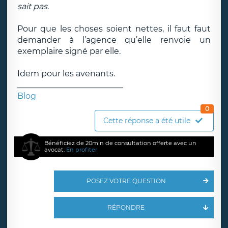
sait pas
.
Pour que les choses soient nettes, il faut faut
demander à l’agence qu’elle renvoie un
exemplaire signé par elle.
Idem pour les avenants.
__________________________
Blog
0
Cette réponse a été utile
Bénéficiez de 20min de consultation offerte avec un
avocat.
En profiter
POSEZ VOTRE QUESTION
RÉPONDRE