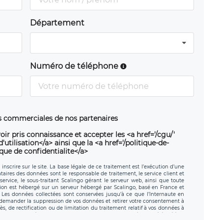
Département
Numéro de téléphone
ns commerciales de nos partenaires
oir pris connaissance et accepter les <a href='/cgu/'
utilisation</a> ainsi que la <a href='/politique-de-
ique de confidentialite</a>
nscrire sur le site. La base légale de ce traitement est l’exécution d’une
nataires des données sont le responsable de traitement, le service client et
ervice, le sous-traitant Scalingo gérant le serveur web, ainsi que toute
tion est hébergé sur un serveur hébergé par Scalingo, basé en France et
. Les données collectées sont conservées jusqu’à ce que l’Internaute en
z demander la suppression de vos données et retirer votre consentement à
, de rectification ou de limitation du traitement relatif à vos données à
ité de vos données. Vous pouvez exercer ces droits auprès du délégué à la