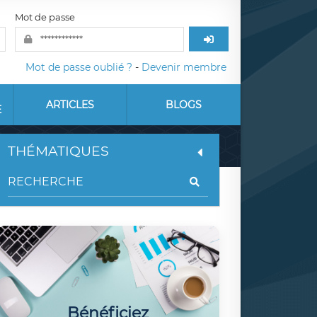
Mot de passe
Mot de passe oublié ?
-
Devenir membre
ARTICLES
BLOGS
E
THÉMATIQUES
Bénéficiez