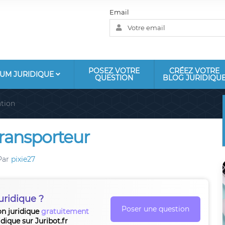
Email
POSEZ VOTRE
CRÉEZ VOTRE
UM JURIDIQUE
QUESTION
BLOG JURIDIQU
tion
ransporteur
Par
pixie27
uridique ?
Poser une question
on juridique
gratuitement
idique sur Juribot.fr