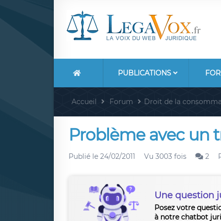
PUBLICATIONS
FOR
Accueil
Forum
Droit de la consomma
Problème avec un t
Publié le
24/02/2011
Vu 3003 fois
2
Une question j
Posez votre questi
à notre chatbot jur