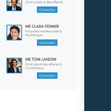
Droit public & des affaires
Consulter
ME CLARA FENNIRI
Propriété intellectuelle &
Numérique
Consulter
ME TONI LANDINI
Droit pénal des affaires &
Contentieux
Consulter