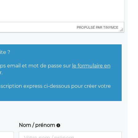
 PROPULSÉ PAR 
TINYMCE
ite ?
mps email et mot de passe sur
le formulaire en
.
nscription express ci-dessous pour créer votre
Nom / prénom