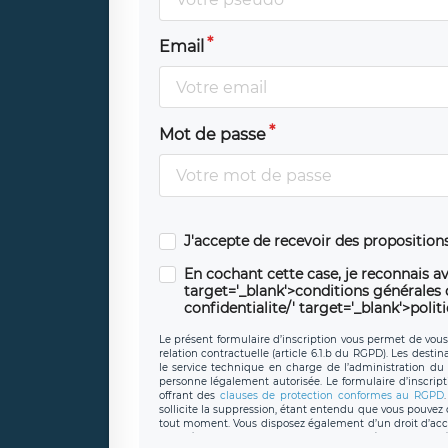
Email
Mot de passe
J'accepte de recevoir des propositio
En cochant cette case, je reconnais av
target='_blank'>conditions générales d'
confidentialite/' target='_blank'>polit
Le présent formulaire d’inscription vous permet de vous i
relation contractuelle (article 6.1.b du RGPD). Les desti
le service technique en charge de l’administration du s
personne légalement autorisée. Le formulaire d’inscrip
offrant des
clauses de protection conformes au RGPD
sollicite la suppression, étant entendu que vous pouve
tout moment. Vous disposez également d’un droit d’accès
caractère personnel, ainsi que d’un droit à la portabil