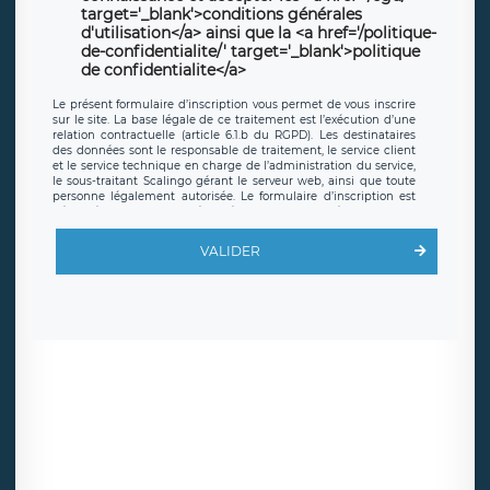
target='_blank'>conditions générales
d'utilisation</a> ainsi que la <a href='/politique-
de-confidentialite/' target='_blank'>politique
de confidentialite</a>
Le présent formulaire d’inscription vous permet de vous inscrire
sur le site. La base légale de ce traitement est l’exécution d’une
relation contractuelle (article 6.1.b du RGPD). Les destinataires
des données sont le responsable de traitement, le service client
et le service technique en charge de l’administration du service,
le sous-traitant Scalingo gérant le serveur web, ainsi que toute
personne légalement autorisée. Le formulaire d’inscription est
hébergé sur un serveur hébergé par Scalingo, basé en France et
offrant des
clauses de protection conformes au RGPD
. Les
données collectées sont conservées jusqu’à ce que l’Internaute
VALIDER
en sollicite la suppression, étant entendu que vous pouvez
demander la suppression de vos données et retirer votre
consentement à tout moment. Vous disposez également d’un
droit d’accès, de rectification ou de limitation du traitement
relatif à vos données à caractère personnel, ainsi que d’un droit à
la portabilité de vos données. Vous pouvez exercer ces droits
auprès du délégué à la protection des données de LÉGAVOX qui
exerce au siège social de LÉGAVOX et est joignable à l’adresse
mail suivante : donneespersonnelles@legavox.fr. Le responsable
de traitement est la société LÉGAVOX, sis 9 rue Léopold Sédar
Senghor, joignable à l’adresse mail :
responsabledetraitement@legavox.fr. Vous avez également le
droit d’introduire une réclamation auprès d’une autorité de
contrôle.