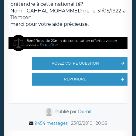
prétendre à cette nationalité?
Nom : GAHHAL MOHAMMED né le 31/05/1922 à
Tlemcen.
merci pour votre aide précieuse.
Bénéficiez de 20min de consultation offerte avec un
avocat.
En profiter
POSEZ VOTRE QUESTION
RÉPONDRE
Publié par
Domil
9454 messages
23/12/2010
20:06