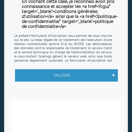
En cochant cette case, je reconnais avoir pris
connaissance et accepter les <a href='/cgu/'
target='_blank'>conditions générales
d'utilisation</a> ainsi que la <a href='/politique-
de-confidentialite/' target='_blank'>politique
de confidentialite</a>
Le présent formulaire d’inscription vous permet de vous inscrire
sur le site. La base légale de ce traitement est l’exécution d’une
relation contractuelle (article 6.1.b du RGPD). Les destinataires
des données sont le responsable de traitement, le service client
et le service technique en charge de l’administration du service,
le sous-traitant Scalingo gérant le serveur web, ainsi que toute
personne légalement autorisée. Le formulaire d’inscription est
hébergé sur un serveur hébergé par Scalingo, basé en France et
offrant des
clauses de protection conformes au RGPD
. Les
données collectées sont conservées jusqu’à ce que l’Internaute
VALIDER
en sollicite la suppression, étant entendu que vous pouvez
demander la suppression de vos données et retirer votre
consentement à tout moment. Vous disposez également d’un
droit d’accès, de rectification ou de limitation du traitement
relatif à vos données à caractère personnel, ainsi que d’un droit à
la portabilité de vos données. Vous pouvez exercer ces droits
auprès du délégué à la protection des données de LÉGAVOX qui
exerce au siège social de LÉGAVOX et est joignable à l’adresse
mail suivante : donneespersonnelles@legavox.fr. Le responsable
de traitement est la société LÉGAVOX, sis 9 rue Léopold Sédar
Senghor, joignable à l’adresse mail :
responsabledetraitement@legavox.fr. Vous avez également le
droit d’introduire une réclamation auprès d’une autorité de
contrôle.