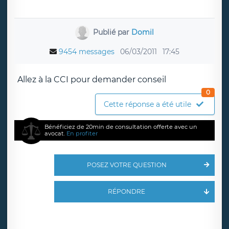
Publié par
Domil
9454 messages
06/03/2011
17:45
Allez à la CCI pour demander conseil
0
Cette réponse a été utile
Bénéficiez de 20min de consultation offerte avec un
avocat.
En profiter
POSEZ VOTRE QUESTION
RÉPONDRE