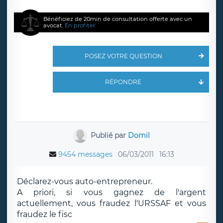
Bénéficiez de 20min de consultation offerte avec un
avocat.
En profiter
POSEZ VOTRE QUESTION
RÉPONDRE
Publié par
Domil
9454 messages
06/03/2011
16:13
Déclarez-vous auto-entrepreneur.
A priori, si vous gagnez de l'argent
actuellement, vous fraudez l'URSSAF et vous
fraudez le fisc