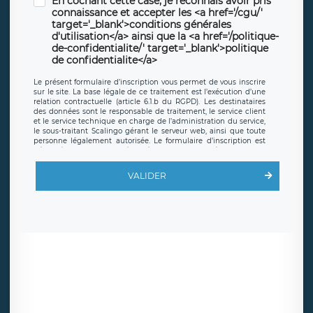
En cochant cette case, je reconnais avoir pris
connaissance et accepter les <a href='/cgu/'
target='_blank'>conditions générales
d'utilisation</a> ainsi que la <a href='/politique-
de-confidentialite/' target='_blank'>politique
de confidentialite</a>
Le présent formulaire d’inscription vous permet de vous inscrire
sur le site. La base légale de ce traitement est l’exécution d’une
relation contractuelle (article 6.1.b du RGPD). Les destinataires
des données sont le responsable de traitement, le service client
et le service technique en charge de l’administration du service,
le sous-traitant Scalingo gérant le serveur web, ainsi que toute
personne légalement autorisée. Le formulaire d’inscription est
hébergé sur un serveur hébergé par Scalingo, basé en France et
offrant des
clauses de protection conformes au RGPD
. Les
données collectées sont conservées jusqu’à ce que l’Internaute
VALIDER
en sollicite la suppression, étant entendu que vous pouvez
demander la suppression de vos données et retirer votre
consentement à tout moment. Vous disposez également d’un
droit d’accès, de rectification ou de limitation du traitement
relatif à vos données à caractère personnel, ainsi que d’un droit à
la portabilité de vos données. Vous pouvez exercer ces droits
auprès du délégué à la protection des données de LÉGAVOX qui
exerce au siège social de LÉGAVOX et est joignable à l’adresse
mail suivante : donneespersonnelles@legavox.fr. Le responsable
de traitement est la société LÉGAVOX, sis 9 rue Léopold Sédar
Senghor, joignable à l’adresse mail :
responsabledetraitement@legavox.fr. Vous avez également le
droit d’introduire une réclamation auprès d’une autorité de
contrôle.