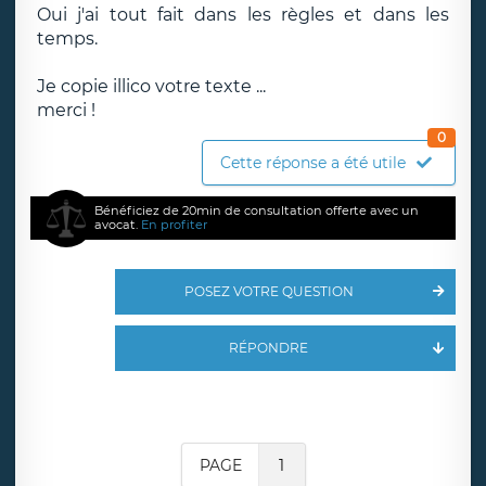
Oui j'ai tout fait dans les règles et dans les
temps.
Je copie illico votre texte ...
merci !
0
Cette réponse a été utile
Bénéficiez de 20min de consultation offerte avec un
avocat.
En profiter
POSEZ VOTRE QUESTION
RÉPONDRE
PAGE
1