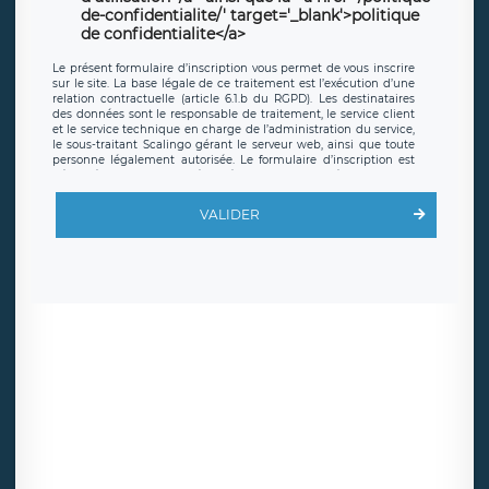
de-confidentialite/' target='_blank'>politique
de confidentialite</a>
Le présent formulaire d’inscription vous permet de vous inscrire
sur le site. La base légale de ce traitement est l’exécution d’une
relation contractuelle (article 6.1.b du RGPD). Les destinataires
des données sont le responsable de traitement, le service client
et le service technique en charge de l’administration du service,
le sous-traitant Scalingo gérant le serveur web, ainsi que toute
personne légalement autorisée. Le formulaire d’inscription est
hébergé sur un serveur hébergé par Scalingo, basé en France et
offrant des
clauses de protection conformes au RGPD
. Les
données collectées sont conservées jusqu’à ce que l’Internaute
VALIDER
en sollicite la suppression, étant entendu que vous pouvez
demander la suppression de vos données et retirer votre
consentement à tout moment. Vous disposez également d’un
droit d’accès, de rectification ou de limitation du traitement
relatif à vos données à caractère personnel, ainsi que d’un droit à
la portabilité de vos données. Vous pouvez exercer ces droits
auprès du délégué à la protection des données de LÉGAVOX qui
exerce au siège social de LÉGAVOX et est joignable à l’adresse
mail suivante : donneespersonnelles@legavox.fr. Le responsable
de traitement est la société LÉGAVOX, sis 9 rue Léopold Sédar
Senghor, joignable à l’adresse mail :
responsabledetraitement@legavox.fr. Vous avez également le
droit d’introduire une réclamation auprès d’une autorité de
contrôle.