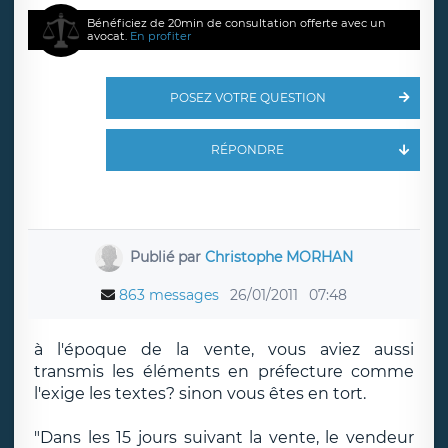
Bénéficiez de 20min de consultation offerte avec un
avocat.
En profiter
POSEZ VOTRE QUESTION
RÉPONDRE
Publié par
Christophe MORHAN
863 messages
26/01/2011
07:48
à l'époque de la vente, vous aviez aussi
transmis les éléments en préfecture comme
l'exige les textes? sinon vous êtes en tort.
"Dans les 15 jours suivant la vente, le vendeur