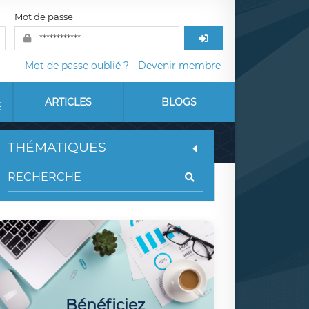
Mot de passe
Mot de passe oublié ?
-
Devenir membre
ARTICLES
BLOGS
E
THÉMATIQUES
Bénéficiez