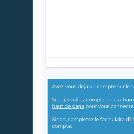
Avez-vous déjà un compte sur le s
Si oui, veuillez compléter les cha
haut de page
pour vous connecter
Sinon, complétez le formulaire d'i
compte.