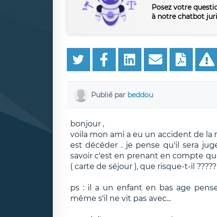
Posez votre questi
à notre chatbot jur
Publié par
beddou
bonjour ,
voila mon ami a eu un accident de la r
est décéder . je pense qu'il sera jug
savoir c'est en prenant en compte que s
( carte de séjour ), que risque-t-il ?????
ps : il a un enfant en bas age pens
même s'il ne vit pas avec...