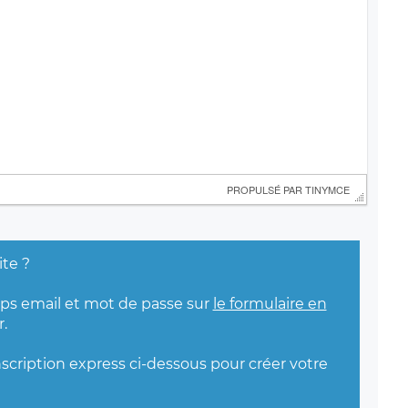
 PROPULSÉ PAR 
TINYMCE
ite ?
mps email et mot de passe sur
le formulaire en
.
nscription express ci-dessous pour créer votre