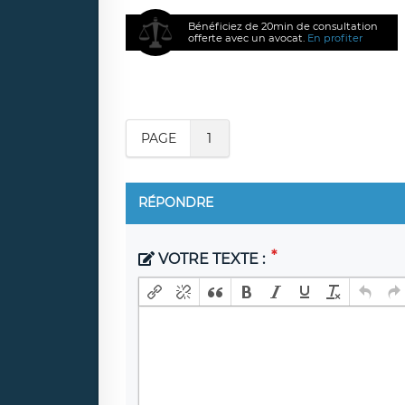
Bénéficiez de 20min de consultation
offerte avec un avocat.
En profiter
PAGE
1
RÉPONDRE
VOTRE TEXTE :