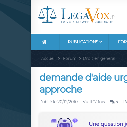
PUBLICATIONS
FOR
Accueil
Forum
Droit en général
demande d'aide ur
approche
Publié le
20/12/2010
Vu 1147 fois
4
P
Une question j