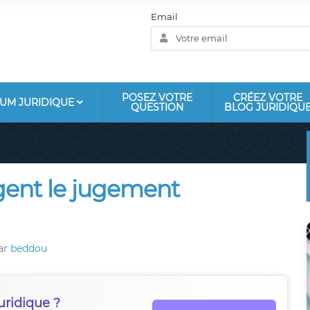
Email
POSEZ VOTRE
CRÉEZ VOTRE
UM JURIDIQUE
QUESTION
BLOG JURIDIQU
gent le jugement
ar
beddou
uridique ?