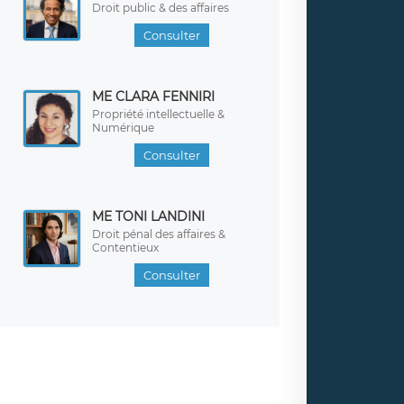
Droit public & des affaires
Consulter
ME CLARA FENNIRI
Propriété intellectuelle &
Numérique
Consulter
ME TONI LANDINI
Droit pénal des affaires &
Contentieux
Consulter