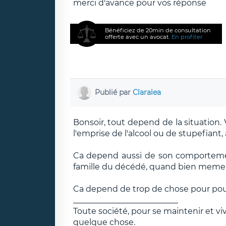
merci d'avance pour vos réponse
Bénéficiez de 20min de consultation
offerte avec un avocat.
En profiter
Publié par
Claralea
Bonsoir, tout depend de la situation. Vo
l'emprise de l'alcool ou de stupefiant, a
Ca depend aussi de son comportement
famille du décédé, quand bien meme il 
Ca depend de trop de chose pour po
__________________________
Toute société, pour se maintenir et v
quelque chose.