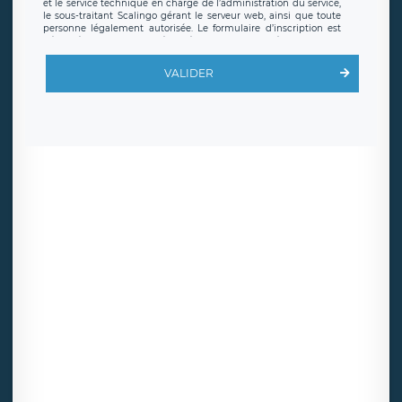
et le service technique en charge de l’administration du service,
le sous-traitant Scalingo gérant le serveur web, ainsi que toute
personne légalement autorisée. Le formulaire d’inscription est
hébergé sur un serveur hébergé par Scalingo, basé en France et
offrant des
clauses de protection conformes au RGPD
. Les
données collectées sont conservées jusqu’à ce que l’Internaute
VALIDER
en sollicite la suppression, étant entendu que vous pouvez
demander la suppression de vos données et retirer votre
consentement à tout moment. Vous disposez également d’un
droit d’accès, de rectification ou de limitation du traitement
relatif à vos données à caractère personnel, ainsi que d’un droit à
la portabilité de vos données. Vous pouvez exercer ces droits
auprès du délégué à la protection des données de LÉGAVOX qui
exerce au siège social de LÉGAVOX et est joignable à l’adresse
mail suivante : donneespersonnelles@legavox.fr. Le responsable
de traitement est la société LÉGAVOX, sis 9 rue Léopold Sédar
Senghor, joignable à l’adresse mail :
responsabledetraitement@legavox.fr. Vous avez également le
droit d’introduire une réclamation auprès d’une autorité de
contrôle.