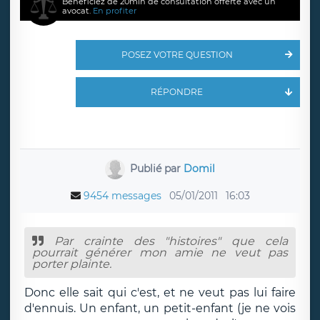
Bénéficiez de 20min de consultation offerte avec un
avocat.
En profiter
POSEZ VOTRE QUESTION
RÉPONDRE
Publié par
Domil
9454 messages
05/01/2011
16:03
Par crainte des "histoires" que cela
pourrait générer mon amie ne veut pas
porter plainte.
Donc elle sait qui c'est, et ne veut pas lui faire
d'ennuis. Un enfant, un petit-enfant (je ne vois