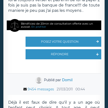
fois je suis pas la banque de france!!!! de toute
maniere je peu pas j'ai pas les moyens .
Bénéficiez de 20min de consultation offerte avec un
avocat.
En profiter
POSEZ VOTRE QUESTION
RÉPONDRE
Publié par
Domil
9454 messages
21/03/2011
00:44
Déjà il est faux de dire qu'il y a un age où
l'enfant peut choisir. A tout age, il peut