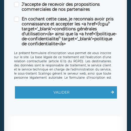
J'accepte de recevoir des propositions
commerciales de nos partenaires
En cochant cette case, je reconnais avoir pris
connaissance et accepter les <a href='/cgu/'
target='_blank'>conditions générales
d'utilisation</a> ainsi que la <a href='/politique-
de-confidentialite/' target='_blank'>politique
de confidentialite</a>
Le présent formulaire d’inscription vous permet de vous inscrire
sur le site. La base légale de ce traitement est l’exécution d’une
relation contractuelle (article 6.1.b du RGPD). Les destinataires
des données sont le responsable de traitement, le service client
et le service technique en charge de l’administration du service,
le sous-traitant Scalingo gérant le serveur web, ainsi que toute
personne légalement autorisée. Le formulaire d’inscription est
hébergé sur un serveur hébergé par Scalingo, basé en France et
offrant des
clauses de protection conformes au RGPD
. Les
données collectées sont conservées jusqu’à ce que l’Internaute
VALIDER
en sollicite la suppression, étant entendu que vous pouvez
demander la suppression de vos données et retirer votre
consentement à tout moment. Vous disposez également d’un
droit d’accès, de rectification ou de limitation du traitement
relatif à vos données à caractère personnel, ainsi que d’un droit à
la portabilité de vos données. Vous pouvez exercer ces droits
auprès du délégué à la protection des données de LÉGAVOX qui
exerce au siège social de LÉGAVOX et est joignable à l’adresse
mail suivante : donneespersonnelles@legavox.fr. Le responsable
de traitement est la société LÉGAVOX, sis 9 rue Léopold Sédar