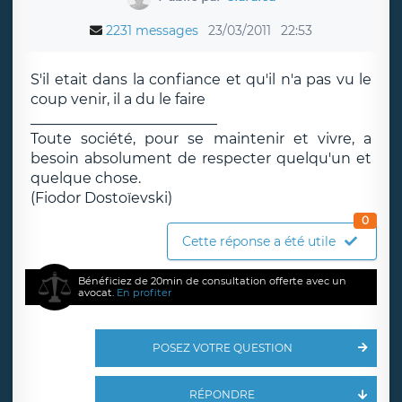
2231 messages
23/03/2011
22:53
S'il etait dans la confiance et qu'il n'a pas vu le
coup venir, il a du le faire
__________________________
Toute société, pour se maintenir et vivre, a
besoin absolument de respecter quelqu'un et
quelque chose.
(Fiodor Dostoïevski)
0
Cette réponse a été utile
Bénéficiez de 20min de consultation offerte avec un
avocat.
En profiter
POSEZ VOTRE QUESTION
RÉPONDRE