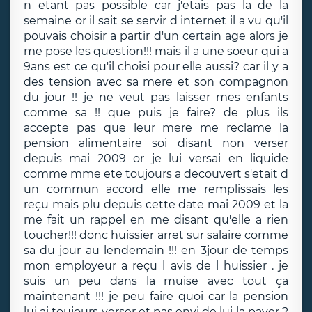
n etant pas possible car j'etais pas la de la
semaine or il sait se servir d internet il a vu qu'il
pouvais choisir a partir d'un certain age alors je
me pose les question!!! mais il a une soeur qui a
9ans est ce qu'il choisi pour elle aussi? car il y a
des tension avec sa mere et son compagnon
du jour !! je ne veut pas laisser mes enfants
comme sa !! que puis je faire? de plus ils
accepte pas que leur mere me reclame la
pension alimentaire soi disant non verser
depuis mai 2009 or je lui versai en liquide
comme mme ete toujours a decouvert s'etait d
un commun accord elle me remplissais les
reçu mais plu depuis cette date mai 2009 et la
me fait un rappel en me disant qu'elle a rien
toucher!!! donc huissier arret sur salaire comme
sa du jour au lendemain !!! en 3jour de temps
mon employeur a reçu l avis de l huissier . je
suis un peu dans la muise avec tout ça
maintenant !!! je peu faire quoi car la pension
lui ai toujours verser et pas envi de lui la payer 2