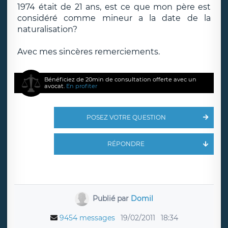
1974 était de 21 ans, est ce que mon père est
considéré comme mineur a la date de la
naturalisation?
Avec mes sincères remerciements.
Bénéficiez de 20min de consultation offerte avec un
avocat.
En profiter
POSEZ VOTRE QUESTION
RÉPONDRE
Publié par
Domil
9454 messages
19/02/2011
18:34