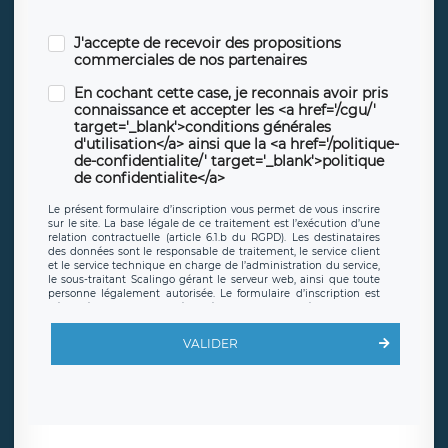
J'accepte de recevoir des propositions
commerciales de nos partenaires
En cochant cette case, je reconnais avoir pris
connaissance et accepter les <a href='/cgu/'
target='_blank'>conditions générales
d'utilisation</a> ainsi que la <a href='/politique-
de-confidentialite/' target='_blank'>politique
de confidentialite</a>
Le présent formulaire d’inscription vous permet de vous inscrire
sur le site. La base légale de ce traitement est l’exécution d’une
relation contractuelle (article 6.1.b du RGPD). Les destinataires
des données sont le responsable de traitement, le service client
et le service technique en charge de l’administration du service,
le sous-traitant Scalingo gérant le serveur web, ainsi que toute
personne légalement autorisée. Le formulaire d’inscription est
hébergé sur un serveur hébergé par Scalingo, basé en France et
offrant des
clauses de protection conformes au RGPD
. Les
données collectées sont conservées jusqu’à ce que l’Internaute
VALIDER
en sollicite la suppression, étant entendu que vous pouvez
demander la suppression de vos données et retirer votre
consentement à tout moment. Vous disposez également d’un
droit d’accès, de rectification ou de limitation du traitement
relatif à vos données à caractère personnel, ainsi que d’un droit à
la portabilité de vos données. Vous pouvez exercer ces droits
auprès du délégué à la protection des données de LÉGAVOX qui
exerce au siège social de LÉGAVOX et est joignable à l’adresse