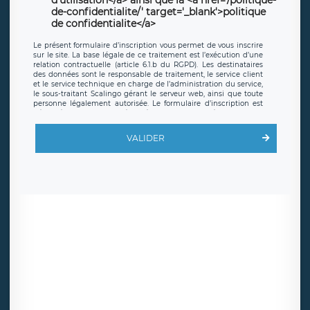
d'utilisation</a> ainsi que la <a href='/politique-
de-confidentialite/' target='_blank'>politique
de confidentialite</a>
Le présent formulaire d’inscription vous permet de vous inscrire
sur le site. La base légale de ce traitement est l’exécution d’une
relation contractuelle (article 6.1.b du RGPD). Les destinataires
des données sont le responsable de traitement, le service client
et le service technique en charge de l’administration du service,
le sous-traitant Scalingo gérant le serveur web, ainsi que toute
personne légalement autorisée. Le formulaire d’inscription est
hébergé sur un serveur hébergé par Scalingo, basé en France et
offrant des
clauses de protection conformes au RGPD
. Les
données collectées sont conservées jusqu’à ce que l’Internaute
VALIDER
en sollicite la suppression, étant entendu que vous pouvez
demander la suppression de vos données et retirer votre
consentement à tout moment. Vous disposez également d’un
droit d’accès, de rectification ou de limitation du traitement
relatif à vos données à caractère personnel, ainsi que d’un droit à
la portabilité de vos données. Vous pouvez exercer ces droits
auprès du délégué à la protection des données de LÉGAVOX qui
exerce au siège social de LÉGAVOX et est joignable à l’adresse
mail suivante : donneespersonnelles@legavox.fr. Le responsable
de traitement est la société LÉGAVOX, sis 9 rue Léopold Sédar
Senghor, joignable à l’adresse mail :
responsabledetraitement@legavox.fr. Vous avez également le
droit d’introduire une réclamation auprès d’une autorité de
contrôle.