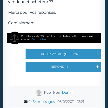
vendeur et acheteur ??
Merci pour vos reponses.
Cordialement
Bénéficiez de 20min de consultation offerte avec un
avocat.
En profiter
POSEZ VOTRE QUESTION
RÉPONDRE
Publié par
Domil
9454 messages
03/03/2011
13:21