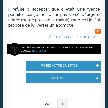
Il refuse d´accepter que c´etait une "vente
parfaite" car je ne lui ai pas versé d´argent
(aprés meme pas une semaine), meme si je l´ai
proposé de lui verser un acompte.
0
Cette réponse a été utile
Bénéficiez de 20min de consultation offerte avec un
avocat.
En profiter
POSEZ VOTRE QUESTION
RÉPONDRE
PAGE
1