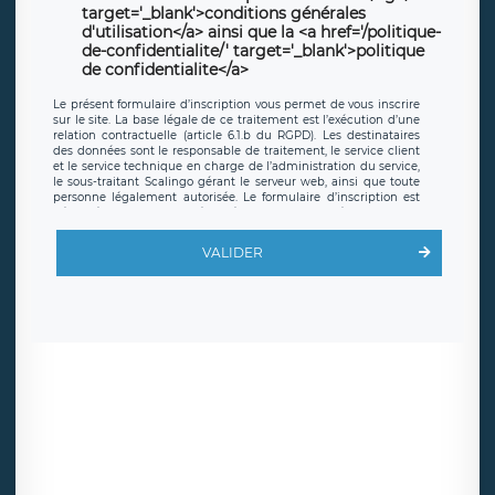
target='_blank'>conditions générales
d'utilisation</a> ainsi que la <a href='/politique-
de-confidentialite/' target='_blank'>politique
de confidentialite</a>
Le présent formulaire d’inscription vous permet de vous inscrire
sur le site. La base légale de ce traitement est l’exécution d’une
relation contractuelle (article 6.1.b du RGPD). Les destinataires
des données sont le responsable de traitement, le service client
et le service technique en charge de l’administration du service,
le sous-traitant Scalingo gérant le serveur web, ainsi que toute
personne légalement autorisée. Le formulaire d’inscription est
hébergé sur un serveur hébergé par Scalingo, basé en France et
offrant des
clauses de protection conformes au RGPD
. Les
données collectées sont conservées jusqu’à ce que l’Internaute
VALIDER
en sollicite la suppression, étant entendu que vous pouvez
demander la suppression de vos données et retirer votre
consentement à tout moment. Vous disposez également d’un
droit d’accès, de rectification ou de limitation du traitement
relatif à vos données à caractère personnel, ainsi que d’un droit à
la portabilité de vos données. Vous pouvez exercer ces droits
auprès du délégué à la protection des données de LÉGAVOX qui
exerce au siège social de LÉGAVOX et est joignable à l’adresse
mail suivante : donneespersonnelles@legavox.fr. Le responsable
de traitement est la société LÉGAVOX, sis 9 rue Léopold Sédar
Senghor, joignable à l’adresse mail :
responsabledetraitement@legavox.fr. Vous avez également le
droit d’introduire une réclamation auprès d’une autorité de
contrôle.