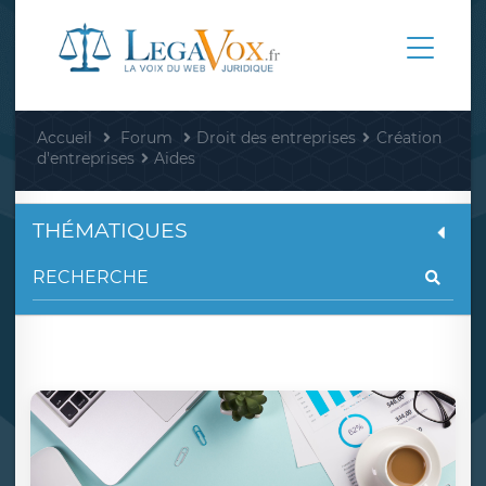
Accueil
Forum
Droit des entreprises
Création
d'entreprises
Aides
THÉMATIQUES