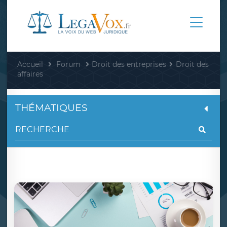
Accueil
Forum
Droit des entreprises
Droit des
affaires
THÉMATIQUES