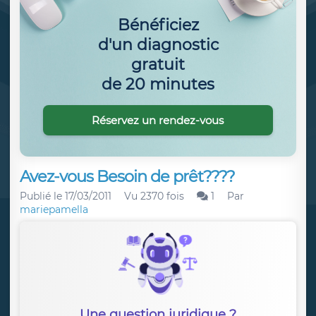
Bénéficiez
d'un diagnostic
gratuit
de 20 minutes
Réservez un rendez-vous
Avez-vous Besoin de prêt????
Publié le
17/03/2011
Vu 2370 fois
1
Par
mariepamella
Une question juridique ?