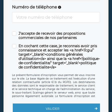
Numéro de téléphone
J'accepte de recevoir des propositions
commerciales de nos partenaires
En cochant cette case, je reconnais avoir pris
connaissance et accepter les <a href='/cgu/'
target='_blank'>conditions générales
d'utilisation</a> ainsi que la <a href='/politique-
de-confidentialite/' target='_blank'>politique
de confidentialite</a>
Le présent formulaire d’inscription vous permet de vous inscrire
sur le site. La base légale de ce traitement est l’exécution d’une
relation contractuelle (article 6.1.b du RGPD). Les destinataires
des données sont le responsable de traitement, le service client
et le service technique en charge de l’administration du service,
le sous-traitant Scalingo gérant le serveur web, ainsi que toute
personne légalement autorisée. Le formulaire d’inscription est
hébergé sur un serveur hébergé par Scalingo, basé en France et
offrant des
clauses de protection conformes au RGPD
. Les
données collectées sont conservées jusqu’à ce que l’Internaute
VALIDER
en sollicite la suppression, étant entendu que vous pouvez