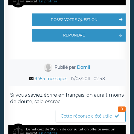
avocat.
En profiter
POSEZ VOTRE QUESTION
RÉPONDRE
Publié par
Domil
9454 messages
17/03/2011
02:48
Si vous saviez écrire en français, on aurait moins
de doute, sale escroc
0
Cette réponse a été utile
Bénéficiez de 20min de consultation offerte avec un
avocat.
En profiter