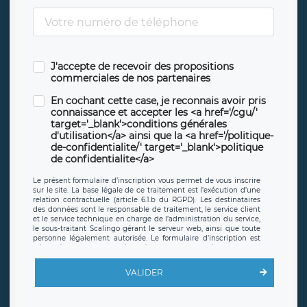
J'accepte de recevoir des propositions
commerciales de nos partenaires
En cochant cette case, je reconnais avoir pris
connaissance et accepter les <a href='/cgu/'
target='_blank'>conditions générales
d'utilisation</a> ainsi que la <a href='/politique-
de-confidentialite/' target='_blank'>politique
de confidentialite</a>
Le présent formulaire d’inscription vous permet de vous inscrire
sur le site. La base légale de ce traitement est l’exécution d’une
relation contractuelle (article 6.1.b du RGPD). Les destinataires
des données sont le responsable de traitement, le service client
et le service technique en charge de l’administration du service,
le sous-traitant Scalingo gérant le serveur web, ainsi que toute
personne légalement autorisée. Le formulaire d’inscription est
hébergé sur un serveur hébergé par Scalingo, basé en France et
offrant des
clauses de protection conformes au RGPD
. Les
données collectées sont conservées jusqu’à ce que l’Internaute
VALIDER
en sollicite la suppression, étant entendu que vous pouvez
demander la suppression de vos données et retirer votre
consentement à tout moment. Vous disposez également d’un
droit d’accès, de rectification ou de limitation du traitement