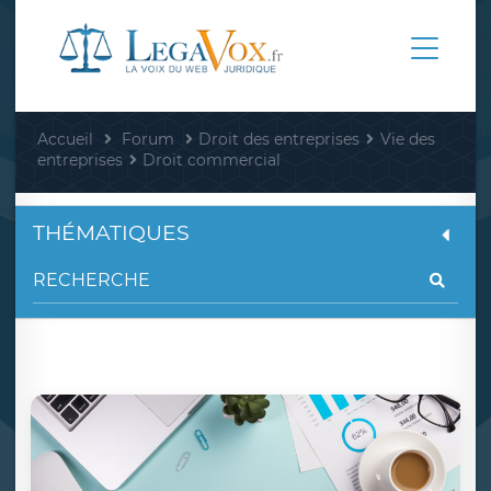
Accueil
Forum
Droit des entreprises
Vie des
entreprises
Droit commercial
THÉMATIQUES