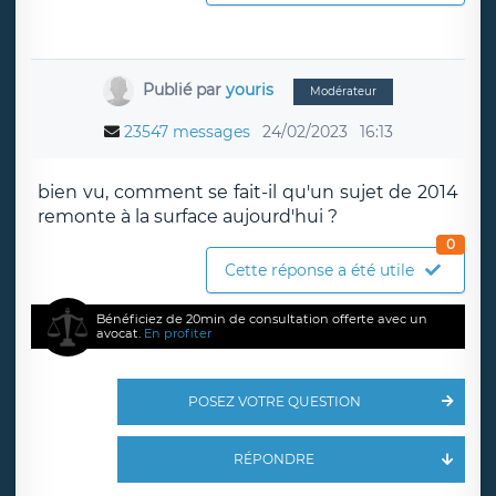
Publié par
youris
Modérateur
23547 messages
24/02/2023
16:13
bien vu, comment se fait-il qu'un sujet de 2014
remonte à la surface aujourd'hui ?
0
Cette réponse a été utile
Bénéficiez de 20min de consultation offerte avec un
avocat.
En profiter
POSEZ VOTRE QUESTION
RÉPONDRE