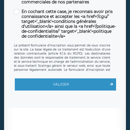
commerciales de nos partenaires
En cochant cette case, je reconnais avoir pris
connaissance et accepter les <a href='/cgu/'
target='_blank'>conditions générales
d'utilisation</a> ainsi que la <a href='/politique-
de-confidentialite/' target='_blank'>politique
de confidentialite</a>
Le présent formulaire d’inscription vous permet de vous inscrire
sur le site. La base légale de ce traitement est l’exécution d’une
relation contractuelle (article 6.1.b du RGPD). Les destinataires
des données sont le responsable de traitement, le service client
et le service technique en charge de l’administration du service,
le sous-traitant Scalingo gérant le serveur web, ainsi que toute
personne légalement autorisée. Le formulaire d’inscription est
hébergé sur un serveur hébergé par Scalingo, basé en France et
offrant des
clauses de protection conformes au RGPD
. Les
données collectées sont conservées jusqu’à ce que l’Internaute
VALIDER
en sollicite la suppression, étant entendu que vous pouvez
demander la suppression de vos données et retirer votre
consentement à tout moment. Vous disposez également d’un
droit d’accès, de rectification ou de limitation du traitement
relatif à vos données à caractère personnel, ainsi que d’un droit à
la portabilité de vos données. Vous pouvez exercer ces droits
auprès du délégué à la protection des données de LÉGAVOX qui
exerce au siège social de LÉGAVOX et est joignable à l’adresse
mail suivante : donneespersonnelles@legavox.fr. Le responsable
de traitement est la société LÉGAVOX, sis 9 rue Léopold Sédar
Senghor, joignable à l’adresse mail :