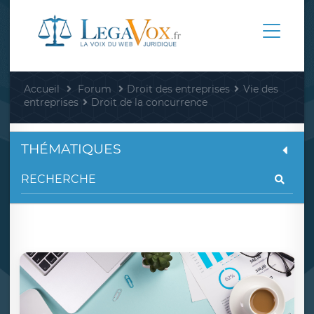
Accueil
Forum
Droit des entreprises
Vie des
entreprises
Droit de la concurrence
THÉMATIQUES