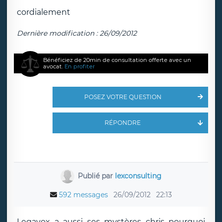
cordialement
Dernière modification : 26/09/2012
Bénéficiez de 20min de consultation offerte avec un
avocat.
En profiter
POSEZ VOTRE QUESTION
RÉPONDRE
Publié par
lexconsulting
592 messages
26/09/2012
22:13
Legavox a aussi ses mystères chris pourquoi