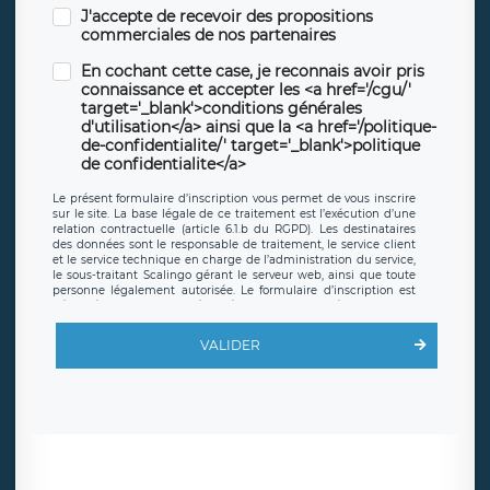
J'accepte de recevoir des propositions
commerciales de nos partenaires
En cochant cette case, je reconnais avoir pris
connaissance et accepter les <a href='/cgu/'
target='_blank'>conditions générales
d'utilisation</a> ainsi que la <a href='/politique-
de-confidentialite/' target='_blank'>politique
de confidentialite</a>
Le présent formulaire d’inscription vous permet de vous inscrire
sur le site. La base légale de ce traitement est l’exécution d’une
relation contractuelle (article 6.1.b du RGPD). Les destinataires
des données sont le responsable de traitement, le service client
et le service technique en charge de l’administration du service,
le sous-traitant Scalingo gérant le serveur web, ainsi que toute
personne légalement autorisée. Le formulaire d’inscription est
hébergé sur un serveur hébergé par Scalingo, basé en France et
offrant des
clauses de protection conformes au RGPD
. Les
données collectées sont conservées jusqu’à ce que l’Internaute
VALIDER
en sollicite la suppression, étant entendu que vous pouvez
demander la suppression de vos données et retirer votre
consentement à tout moment. Vous disposez également d’un
droit d’accès, de rectification ou de limitation du traitement
relatif à vos données à caractère personnel, ainsi que d’un droit à
la portabilité de vos données. Vous pouvez exercer ces droits
auprès du délégué à la protection des données de LÉGAVOX qui
exerce au siège social de LÉGAVOX et est joignable à l’adresse
mail suivante : donneespersonnelles@legavox.fr. Le responsable
de traitement est la société LÉGAVOX, sis 9 rue Léopold Sédar