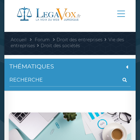
Accueil
Forum
Droit des entreprises
Vie des
entreprises
Droit des sociétés
THÉMATIQUES