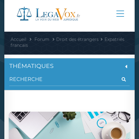
Accueil
Forum
Droit des étrangers
Expatriés
francais
THÉMATIQUES