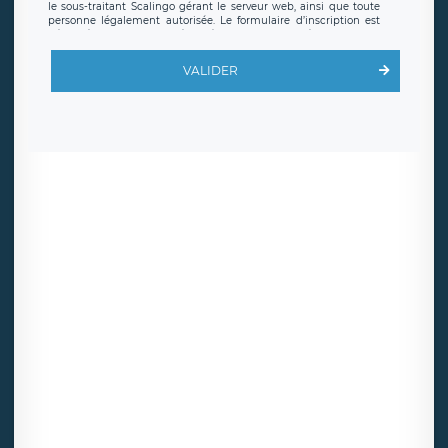
le sous-traitant Scalingo gérant le serveur web, ainsi que toute
personne légalement autorisée. Le formulaire d’inscription est
hébergé sur un serveur hébergé par Scalingo, basé en France et
offrant des
clauses de protection conformes au RGPD
. Les
données collectées sont conservées jusqu’à ce que l’Internaute
VALIDER
en sollicite la suppression, étant entendu que vous pouvez
demander la suppression de vos données et retirer votre
consentement à tout moment. Vous disposez également d’un
droit d’accès, de rectification ou de limitation du traitement
relatif à vos données à caractère personnel, ainsi que d’un droit à
la portabilité de vos données. Vous pouvez exercer ces droits
auprès du délégué à la protection des données de LÉGAVOX qui
exerce au siège social de LÉGAVOX et est joignable à l’adresse
mail suivante : donneespersonnelles@legavox.fr. Le responsable
de traitement est la société LÉGAVOX, sis 9 rue Léopold Sédar
Senghor, joignable à l’adresse mail :
responsabledetraitement@legavox.fr. Vous avez également le
droit d’introduire une réclamation auprès d’une autorité de
contrôle.