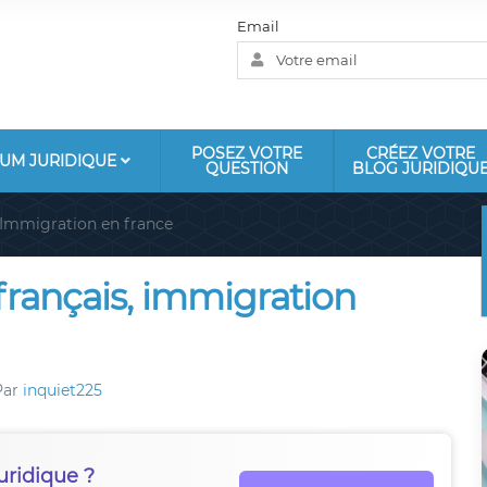
Email
POSEZ VOTRE
CRÉEZ VOTRE
UM JURIDIQUE
QUESTION
BLOG JURIDIQU
Immigration en france
français, immigration
Par
inquiet225
uridique ?