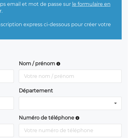
mps email et mot de passe sur
le formulaire en
.
nscription express ci-dessous pour créer votre
Nom / prénom
Département
Numéro de téléphone