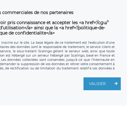
ns commerciales de nos partenaires
oir pris connaissance et accepter les <a href='/cgu/'
utilisation</a> ainsi que la <a href='/politique-de-
ique de confidentialite</a>
nscrire sur le site. La base légale de ce traitement est l’exécution d’une
nataires des données sont le responsable de traitement, le service client et
ervice, le sous-traitant Scalingo gérant le serveur web, ainsi que toute
tion est hébergé sur un serveur hébergé par Scalingo, basé en France et
. Les données collectées sont conservées jusqu’à ce que l’Internaute en
z demander la suppression de vos données et retirer votre consentement à
, de rectification ou de limitation du traitement relatif à vos données à
ité de vos données. Vous pouvez exercer ces droits auprès du délégué à la
ège social de LÉGAVOX et est joignable à l’adresse mail suivante :
traitement est la société LÉGAVOX, sis 9 rue Léopold Sédar Senghor,
VALIDER
legavox.fr. Vous avez également le droit d’introduire une réclamation