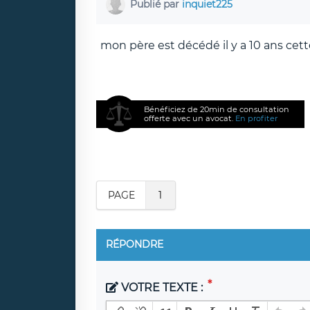
Publié par
inquiet225
mon père est décédé il y a 10 ans cet
Bénéficiez de 20min de consultation
offerte avec un avocat.
En profiter
PAGE
1
RÉPONDRE
VOTRE TEXTE :