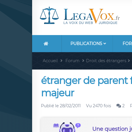
PUBLICATIONS
FOR
Accueil
Forum
Droit des étrangers
étranger de parent 
majeur
Publié le
28/02/2011
Vu 2470 fois
2
Une question j