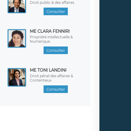
Droit public & des affaires
Consulter
ME CLARA FENNIRI
Propriété intellectuelle &
Numérique
Consulter
ME TONI LANDINI
Droit pénal des affaires &
Contentieux
Consulter