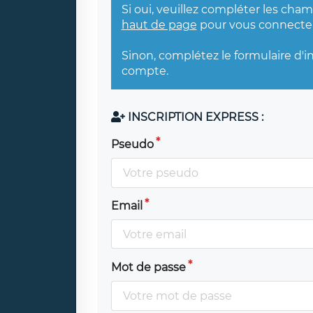
Si oui, veuillez compléter les cha
haut de page
pour vous connecter
Sinon, complétez le formulaire d'i
compte.
INSCRIPTION EXPRESS :
Pseudo
Email
Mot de passe