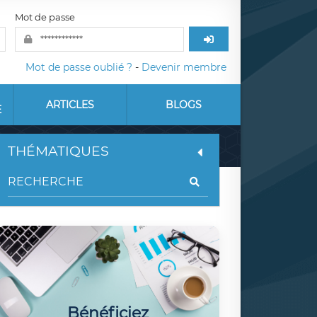
Mot de passe
Mot de passe oublié ?
-
Devenir membre
ARTICLES
BLOGS
E
THÉMATIQUES
Bénéficiez