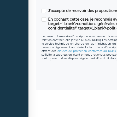
J'accepte de recevoir des propositio
En cochant cette case, je reconnais av
target='_blank'>conditions générales d'
confidentialite/' target='_blank'>polit
Le présent formulaire d’inscription vous permet de vous i
relation contractuelle (article 6.1.b du RGPD). Les desti
le service technique en charge de l’administration du s
personne légalement autorisée. Le formulaire d’inscrip
offrant des
clauses de protection conformes au RGPD
sollicite la suppression, étant entendu que vous pouve
tout moment. Vous disposez également d’un droit d’accès
caractère personnel, ainsi que d’un droit à la portabil
protection des données de LÉGAVOX qui exerce au si
donneespersonnelles@legavox.fr. Le responsable de 
joignable à l’adresse mail : responsabledetraitement@
auprès d’une autorité de contrôle.