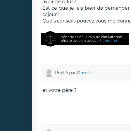
avoir de refus?
Est ce que je fais bien de demander u
séjour?
Quels conseils pouvez vous me donner 
Bénéficiez de 20min de consultation
offerte avec un avocat.
En profiter
Publié par
Domil
et votre père ?